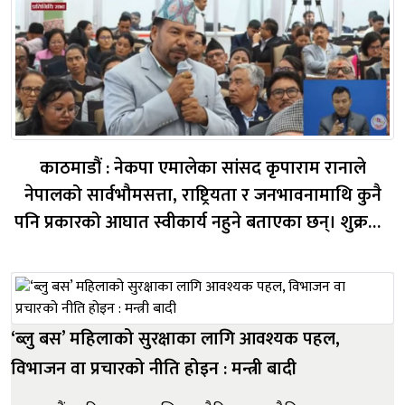
काठमाडौं : नेकपा एमालेका सांसद कृपाराम रानाले
नेपालको सार्वभौमसत्ता, राष्ट्रियता र जनभावनामाथि कुनै
पनि प्रकारको आघात स्वीकार्य नहुने बताएका छन्। शुक्रबार
प्रतिनिधिसभाको बैठकमा बोल्दै सांसद रानाले भूगोल,
जनसंख्या वा अर्थतन्त्रका आधारमा कुनै राष्ट्र सानो वा ठूलो
हुन सक्ने भए पनि सार्वभौमसत्ता...
‘ब्लु बस’ महिलाको सुरक्षाका लागि आवश्यक पहल,
विभाजन वा प्रचारको नीति होइन : मन्त्री बादी