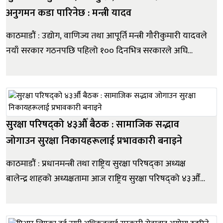
अनुगमन कडा पारिनेछ : मन्त्री यादव
काठमाडौं : उद्योग, वाणिज्य तथा आपूर्ति मन्त्री गौरीकुमारी यादवले
नयाँ सरकार गठनपछि पहिलो १०० दिनभित्र सरकारले अघि
सारेको १०० बुँदे शासकीय सुधार कार्यसूची कार्यान्वयनमा
मन्त्रालय तथा मातहतका निकायले देखाएको तत्परताप्रति
धन्यवाद व्यक्त गरेकी छिन् । आर्थिक वर्ष २०८२/८३ को वार्षिक
प्रगति स...
सुरक्षा परिषद्को ४३औँ बैठक : सामाजिक सद्भाव
जोगाउन सुरक्षा निकायहरूलाई प्रभावकारी बनाइने
काठमाडौं : प्रधानमन्त्री तथा राष्ट्रिय सुरक्षा परिषद्का अध्यक्ष
बालेन्द्र शाहको अध्यक्षतामा आज राष्ट्रिय सुरक्षा परिषद्को ४३औँ
बैठक सम्पन्न भएको छ । बैठकले देशको समग्र सुरक्षा अवस्थाको
समीक्षा गर्दै सामाजिक सद्भाव र राष्ट्रिय एकता कायम राख्न सबै