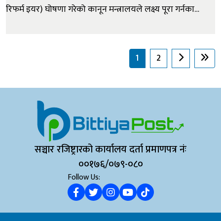
रिफर्म इयर) घोषणा गरेको कानून मन्त्रालयले लक्ष्य पूरा गर्नका
लागि आवश्यक तयारीका विषयमा सबै मन्त्रालयसँग छलफल
गरेको छ। कानून मन्त्रालयले सोमबार सबै मन्त्रालयका कानून
शाखा/महाशाखाबीच छलफल गरेको कानूनमन्त्री सोबिता
1
2
गौतमको सचिवालयले ज...
सञ्चार रजिष्ट्रारको कार्यालय दर्ता प्रमाणपत्र नंः
००१७६/०७९-०८०
Follow Us: