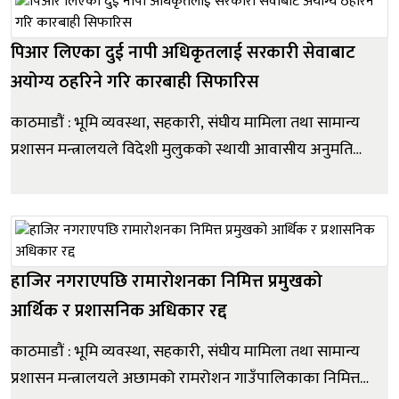
सुरक्षा निकाय तथा सरोकारवालाबीच समन्वयला...
पिआर लिएका दुई नापी अधिकृतलाई सरकारी सेवाबाट
अयोग्य ठहरिने गरि कारबाही सिफारिस
काठमाडौं : भूमि व्यवस्था, सहकारी, संघीय मामिला तथा सामान्य
प्रशासन मन्त्रालयले विदेशी मुलुकको स्थायी आवासीय अनुमति
लिएर लामो समयदेखि कार्यालयमा अनुपस्थित रहेका २
कर्मचारीसँग स्पष्टीकरण माग गरेको छ। मन्त्रालयले एक सूचना
जारी गर्दै बिदा समाप्त भएपछि आफ्नो पदाधिकार रहेको
कार्यालयमा हाजिर नभई वि...
हाजिर नगराएपछि रामारोशनका निमित्त प्रमुखको
आर्थिक र प्रशासनिक अधिकार रद्द
काठमाडौं : भूमि व्यवस्था, सहकारी, संघीय मामिला तथा सामान्य
प्रशासन मन्त्रालयले अछामको रामरोशन गाउँपालिकाका निमित्त