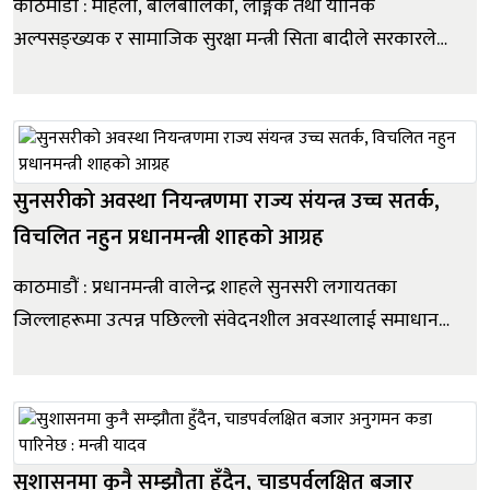
काठमाडौं : महिला, बालबालिका, लैङ्गिक तथा यौनिक
अल्पसङ्ख्यक र सामाजिक सुरक्षा मन्त्री सिता बादीले सरकारले
सञ्चालन गर्न लागेको ‘ब्लु बस’ सेवा महिला र पुरुषबीच विभाजन
सिर्जना गर्ने वा प्रचारमुखी कार्यक्रम नभई सार्वजनिक यातायातमा
महिलाले भोग्दै आएका सुरक्षा जोखिमलाई तत्काल सम्बोधन गर्ने...
सुनसरीको अवस्था नियन्त्रणमा राज्य संयन्त्र उच्च सतर्क,
विचलित नहुन प्रधानमन्त्री शाहको आग्रह
काठमाडौं : प्रधानमन्त्री वालेन्द्र शाहले सुनसरी लगायतका
जिल्लाहरूमा उत्पन्न पछिल्लो संवेदनशील अवस्थालाई समाधान
गर्न, नागरिकको जिउधनको पूर्ण सुरक्षा गर्न र सामाजिक सद्भाव
सुदृढ बनाउन सरकार निरन्तर एवं योजनाबद्ध रूपमा लागिपरेको
स्पष्ट पारेका छन् । सिंहदरबारस्थित प्रधानमन्त्री तथा मन्त्रि...
सुशासनमा कुनै सम्झौता हुँदैन, चाडपर्वलक्षित बजार