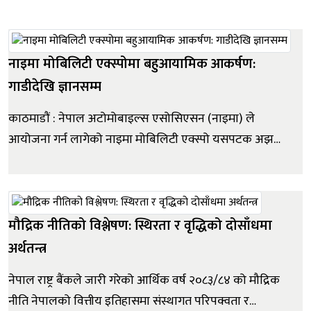
सदस्यको बचत फिर्ता हुन नसक्ने अवस्था रहेको र ५००
भन्दा बढी सहकारी संघ/संस्थाहरुले बचत फिर्ता गर्न
नसकेको अवस्था छ । यो कुल ३२,३२५ सहकारीको लगभग
नाइमा मोबिलिटी एक्स्पोमा बहुआयामिक आकर्षण:
१.५ प्रत...
गाडीदेखि ज्ञानसम्म
काठमाडौं : नेपाल अटोमोबाइल्स एसोसिएसन (नाइमा) ले
आयोजना गर्न लागेको नाइमा मोबिलिटी एक्स्पो यसपटक अझ
व्यवस्थित, प्रविधिमैत्री र उपभोक्तामुखी बनाउने तयारी गरेको छ।
एक्स्पो साउन २१ देखि २५ गतेसम्म काठमाडौंको भृकुटीमण्डपमा
आयोजना हुनेछ। गत वर्ष पहिलो पटक आयोजना गरिएको
मोबिलिटी एक्स्पोबाट प्राप्त...
मौद्रिक नीतिको विश्लेषण: स्थिरता र वृद्धिको दोसाँधमा
अर्थतन्त्र
नेपाल राष्ट्र बैंकले जारी गरेको आर्थिक वर्ष २०८३/८४ को मौद्रिक
नीति नेपालको वित्तीय इतिहासमा संस्थागत परिपक्वता र