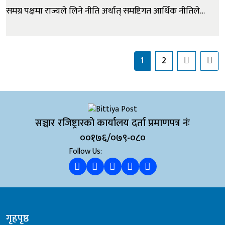
समग्र पक्षमा राज्यले लिने नीति अर्थात् समष्टिगत आर्थिक नीतिले
देशको अर्थतन्त्रलाई मार्गदर्शन गर्दछ । यसैका आधारमा वित्त नीति,
मौद्रिक नीति तथा अन्य क्षेत्रगत नीतिहरू तय हुन्छन् । यी
नीतिहरूको तर्जुमा, कार्यान्वयन, अनुगमन तथा व्यवस्थापन भ...
1
2
सञ्चार रजिष्ट्रारको कार्यालय दर्ता प्रमाणपत्र नंः
००१७६/०७९-०८०
Follow Us:
गृहपृष्ठ