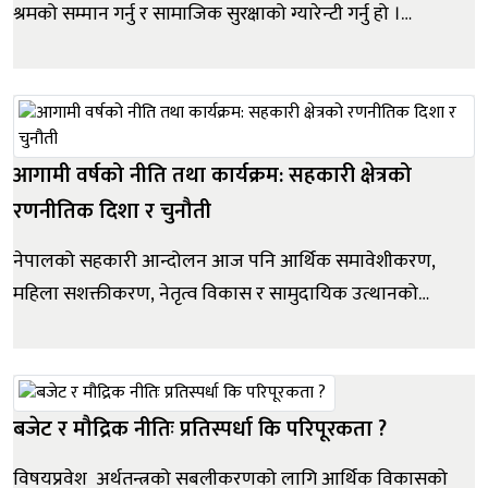
श्रमको सम्मान गर्नु र सामाजिक सुरक्षाको ग्यारेन्टी गर्नु हो ।
वर्तमान सरकारले पनि स्वदेशमै रोजगारी दिने ठूलठूला बाचा र
कसम खाएरै सत्ताको बागडोर सम्हालेको हो । तर, विडम्बना ! हालै
जारी गरिएको सहकारी अध्यादेश, २०८३ ले ९२ अर्बको राष्ट्रिय पु...
आगामी वर्षको नीति तथा कार्यक्रम: सहकारी क्षेत्रको
रणनीतिक दिशा र चुनौती
नेपालको सहकारी आन्दोलन आज पनि आर्थिक समावेशीकरण,
महिला सशक्तीकरण, नेतृत्व विकास र सामुदायिक उत्थानको
प्रमुख आधार बनेको छ । करिब ३१ हजारभन्दा बढी सहकारी
संस्था सञ्चालनमा छन् जसले ७४ लाख सदस्यलाई समेटेका छन्,
जसमा आधाभन्दा बढी महिला सदस्य छन् । यसले ग्रामीण क्षेत्रमा
वित्तीय पहुँच नभएका समुदायलाई बचत&...
बजेट र मौद्रिक नीतिः प्रतिस्पर्धा कि परिपूरकता ?
विषयप्रवेश अर्थतन्त्रको सबलीकरणको लागि आर्थिक विकासको