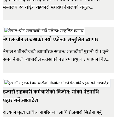
मन्त्रालय एवं राष्ट्रिय सहकारी महासंघ नेपालको संयुक्त
आयोजनामा ‘नेतृत्वमा नारी, समृद्धिमा सहकारी’ भन्ने मूल नाराका
साथ सुरु भएको यस ऐतिहासिक ‘अन्तर्राष्ट्रिय सहकारी महिला
सम्मेलन २०२६’ को सुखद् अवसरमा आयोजक संस्था र मेरो...
नेपाल-चीन सम्बन्धको नयाँ एजेन्डा: सन्तुलित व्यापार
नेपाल र चीनबीचको व्यापारिक सम्बन्ध शताब्दीयौं पुरानो हो । कुनै
समय नेपाली व्यापारीले ल्हासाको बजारमा प्रभुत्व जमाएका थिए
। आज अवस्था ठीक उल्टो छ । चीनबाट वार्षिक करिब तीन खर्ब
रुपैयाँ बराबरको वस्तु आयात गर्ने नेपालले त्यही बजारमा केही अर्ब
रुपैयाँभन्दा बढी सामान बेच्न सक्दैन । इतिहासले दिएको व्यापार...
हजारौँ सहकारी कर्मचारीको विजोग: भोको पेटमाथि
प्रहार गर्ने अध्यादेश
राज्यको मुख्य दायित्व नागरिकका लागि रोजगारी सिर्जना गर्नु,