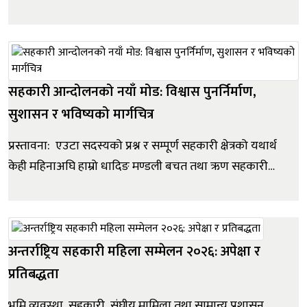
पारदर्शिताको एउटा नयाँ मानकका रूपमा आएको छ । नेपाल राष्ट्र
बैंक ऐन, २०५८ को प्रावधान बमोजिम सार्वजनिक गरिएको यो
२५औं मौद्रिक नीतिले वर्तमान विश्व भू-राजनीतिक तनाव र
आन्तरिक आर्थिक शिथिलत...
सहकारी आन्दोलनको नयाँ मोड: विश्वास पुनर्निर्माण,
सुशासन र भविष्यको मार्गचित्र
प्रस्तावना: एउटा सदस्यको प्रश्न र सम्पूर्ण सहकारी क्षेत्रको यथार्थ
केही महिनाअघि हाम्रो धादिङ मण्डली बचत तथा ऋण सहकारी
संस्था लिमिटेडमा एक ज्येष्ठ सदस्य आउनुभएको थियो। उहाँ
नियमित बचतकर्ता हुनुहुन्थ्यो। कार्यालयमा प्रवेश गरेलगत्तै उहाँले
मुस्कुराउने प्रयास गर्नुभयो, तर अनुहारमा चिन्ता स्पष्ट...
अन्तर्राष्ट्रिय सहकारी महिला सम्मेलन २०२६: अपेक्षा र
प्रतिबद्धता
भूमि व्यवस्था, सहकारी, संघीय मामिला तथा सामान्य प्रशासन