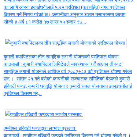
का लागि आफ्ना इकाईधनीलाई ५.२५ प्रतिशत (करसहित) नगद प्रतिफल
वितरण गर्ने निर्णय गरेको छ। कम्पनीका अनुसार असार मसान्तसम्म कायम
रहेको ४ अर्ब ८१ करोड १७ लाख ५५ हजार ९७...
कुमारी क्यापिटलका तीन सामूहिक लगानी योजनाको प्रतिफल घोषणा
काठमाडौं : कुमारी क्यापिटल लिमिटेडले व्यवस्थापन गर्दै आएका तीनवटा
सामूहिक लगानी योजनाले आर्थिक वर्ष २०८२÷८३ को प्रतिफल घोषणा गरेका
छन् । साउन २१ गते बसेको कम्पनीको सञ्चालक समितिको बैठकले कुमारी
इक्विटी फण्ड, कुमारी धनवृद्धि योजना र कुमारी सबल योजनाका इकाइधनीलाई
प्रतिफल वितरण गर्...
एमबीएल इक्विटी फण्डद्वारा लाभांश प्रस्ताव
काठमाडौं : एमबीएल इक्विटी फण्डले प्रतिफल वितरण गर्ने घोषणा गरेको छ ।