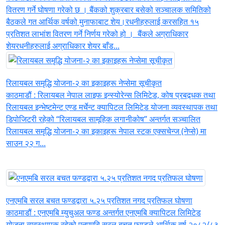
वितरण गर्ने घोषणा गरेको छ । बैंकको शुक्रबार बसेको सञ्चालक समितिको
बैठकले गत आर्थिक वर्षको मुनाफाबाट शेय।रधनीहरुलाई करसहित १५
प्रतिशत लाभांश वितरण गर्ने निर्णय गरेको हो । बैंकले अग्राधिकार
शेयरधनीहरुलाई अग्राधिकार शेयर बाँड...
रिलायबल समृद्धि योजना-२ का इकाइहरू नेप्सेमा सूचीकृत
काठमाडौं : रिलायबल नेपाल लाइफ इन्स्योरेन्स लिमिटेड, कोष प्रबद्र्धक तथा
रिलायबल इन्भेष्टमेन्ट एण्ड मर्चेन्ट क्यापिटल लिमिटेड योजना व्यवस्थापक तथा
डिपोजिटरी रहेको “रिलायबल सामूहिक लगानीकोष” अन्तर्गत सञ्चालित
रिलायबल समृद्धि योजना-२ का इकाइहरू नेपाल स्टक एक्सचेन्ज (नेप्से) मा
साउन २२ ग...
एनएमबि सरल बचत फण्डद्वारा ५.२५ प्रतिशत नगद प्रतिफल घोषणा
काठमाडौं : एनएमबि म्युचुअल फण्ड अन्तर्गत एनएमबि क्यापिटल लिमिटेड
योजना व्यवस्थापक रहेको एनएमबि सरल बचत फण्डले आर्थिक वर्ष २०८२/८३