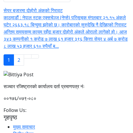
सेयर बजारमा दोहोरो अंकको गिरावट
काठमाडौं : नेपाल स्टक एक्सचेञ्ज (नेप्से) परिसूचक मंगलबार २१.१५ अंकले
घटेर २६६३.१८ बिन्दुमा झरेको छ। कारोबारको सुरुदेखि नै देखिएको गिरावट
अन्तिम समयसम्म कायम रहँदा बजार दोहोरो अंकले ओरालो लागेको हो। आज
३४३ कम्पनीको १ करोड ७ लाख ६१ हजार ३९६ कित्ता सेयर ४ अर्ब ७ करोड
८ लाख ५३ हजार ६१० रुपैयाँ ब...
1
2
सञ्चार रजिष्ट्रारको कार्यालय दर्ता प्रमाणपत्र नंः
००१७६/०७९-०८०
Follow Us:
गृहपृष्ठ
मुख्य समाचार