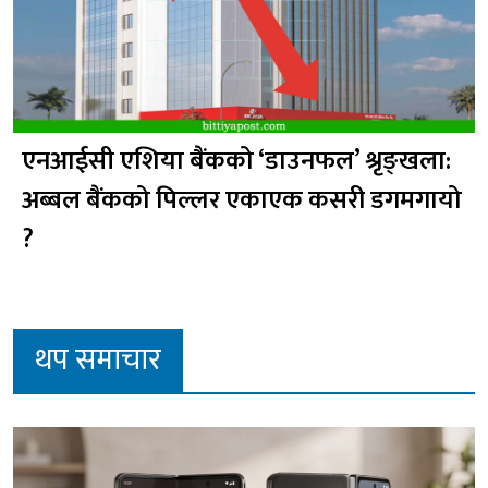
एनआईसी एशिया बैंकको ‘डाउनफल’ श्रृङ्खला:
अब्बल बैंकको पिल्लर एकाएक कसरी डगमगायो
?
थप समाचार