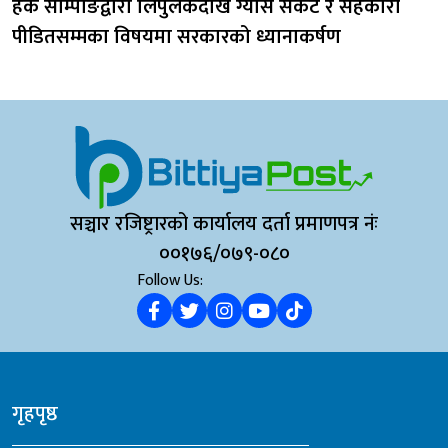
हर्क साम्पाङद्वारा लिपुलेकदेखि ग्यास संकट र सहकारी
पीडितसम्मका विषयमा सरकारको ध्यानाकर्षण
सञ्चार रजिष्ट्रारको कार्यालय दर्ता प्रमाणपत्र नंः
००१७६/०७९-०८०
Follow Us:
गृहपृष्ठ