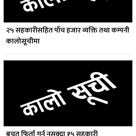
२५ सहकारीसहित पाँच हजार व्यक्ति तथा कम्पनी
कालोसूचीमा
बचत फिर्ता गर्न नसक्दा १५ सहकारी