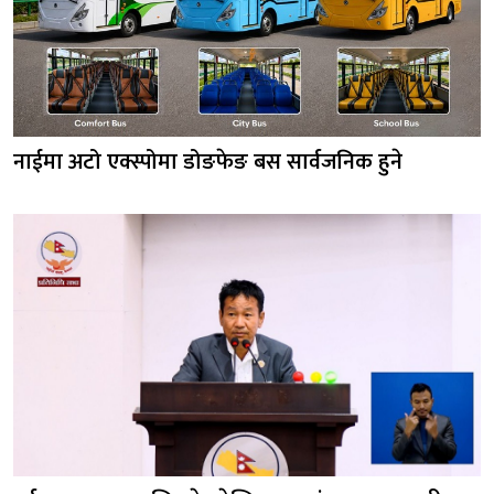
नाईमा अटो एक्स्पोमा डोङफेङ बस सार्वजनिक हुने