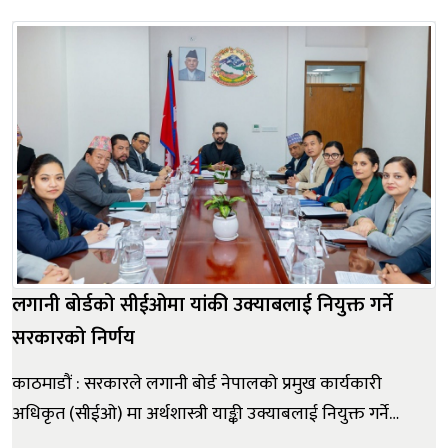
। बुधबार कैलालीको लम्कीचुहा नगरपालिका–४ कौवापुरमा
किसान बहुउद्देश्यीय सहकारी संस्था लिमिटेडद्वारा निर्माण ग...
लगानी बोर्डको सीईओमा यांकी उक्याबलाई नियुक्त गर्ने
सरकारको निर्णय
काठमाडौं : सरकारले लगानी बोर्ड नेपालको प्रमुख कार्यकारी
अधिकृत (सीईओ) मा अर्थशास्त्री याङ्की उक्याबलाई नियुक्त गर्ने
निर्णय गरेको छ। बुधबार बसेको मन्त्रिपरिषद् बैठकले उक्याबलाई