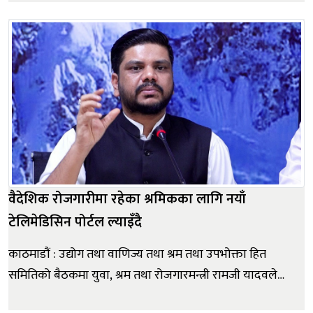
आज चाँदीको मूल्य भने तोलामा ९५ रुपैयाँले बढेको छ ।
महासंघका अनुसार आज छापावाल सुनको मूल्य प्रतितोला दुई
लाख ९६ हजा...
वैदेशिक रोजगारीमा रहेका श्रमिकका लागि नयाँ
टेलिमेडिसिन पोर्टल ल्याइँदै
काठमाडौं : उद्योग तथा वाणिज्य तथा श्रम तथा उपभोक्ता हित
समितिको बैठकमा युवा, श्रम तथा रोजगारमन्त्री रामजी यादवले
वैदेशिक रोजगारीलाई सुरक्षित, व्यवस्थित र पारदर्शी बनाउन