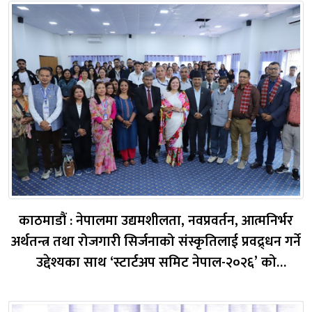
काठमाडौं : नेपालमा उद्यमशीलता, नवप्रवर्तन, आत्मनिर्भर
अर्थतन्त्र तथा रोजगारी सिर्जनाको संस्कृतिलाई प्रवद्र्धन गर्ने
उद्देश्यका साथ ‘स्टार्टअप समिट नेपाल-२०२६’ को
औपचारिक शुभारम्भ गरिएको छ । ‘राष्ट्र निर्माणमा
स्टार्टअपको भूमिका’ भन्ने मूल विषयमा त्रिभुवन