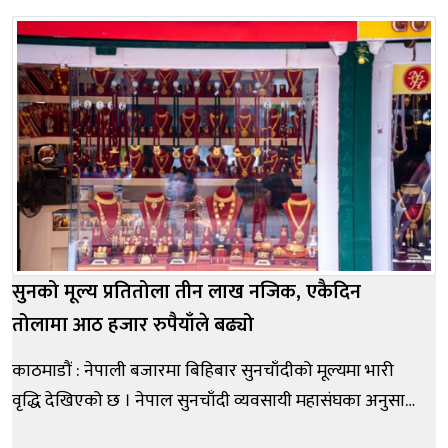
प्रमुखहरूसँग छलफल गरेका छन् । अर्थ मन्त्रालयको आयोजनामा
बुधबार भएको छलफलमा नेपाल राष्ट्र बैंकका १८ जना कार्य...
सुनको मूल्य प्रतितोला तीन लाख नजिक, एकैदिन
तोलामा आठ हजार रुपैयाँले बढ्यो
काठमाडौं : नेपाली बजारमा बिहिबार सुनचाँदीको मूल्यमा भारी
वृद्धि देखिएको छ । नेपाल सुनचाँदी व्यवसायी महासंघका अनुसार
आज सुनको मूल्य प्रतितोला आठ हजार रुपैयाँले बढेको हो । त्यस्तै