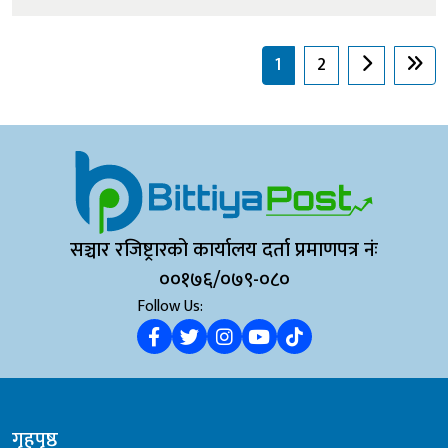
नियुक्त गरेको प्रवक्ता सस्मित पोखरेलले जानकारी दिए । लगानी
बोर्डको सीईओ नियुक्तिका लागि गठित सिफारिस समितिले आठ
1
2
जना...
सञ्चार रजिष्ट्रारको कार्यालय दर्ता प्रमाणपत्र नंः
००१७६/०७९-०८०
Follow Us:
गृहपृष्ठ