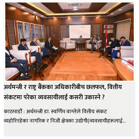
गर्ने तयारी गरेको छ । त्यसका लागि विस्तृत अवधारणापत्र र कार...
अर्थमन्त्री र राष्ट्र बैंकका अधिकारीबीच छलफल, वित्तीय
संकटमा परेका व्यवसायीलाई कसरी उकास्ने ?
काठमाडौं : अर्थमन्त्री डा. स्वर्णिम वाग्लेले वित्तीय संकट
व्यहोरिरहेका नागरिक र निजी क्षेत्रका उद्योगी(व्यवसायीहरूलाई
सहजीकरण गर्न सकिने उपायहरूबारे नेपाल राष्ट्र बैंकका विभागीय