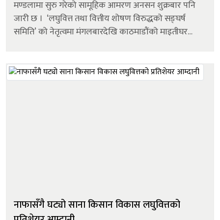
मण्डलामा सुरु गरेको सामूहिक आमरण अनसन शुक्रबार पनि
जारी छ । ‘लघुवित्त तथा वित्तीय शोषण विरुद्धको सङ्घर्ष
समिति’ को नेतृत्वमा मंगलबारदेखि काठमाडौंको माइतीघर
मण्डलामा सुरु भएको सामूहिक आमरण अनसन शुक्रबार पनि
जारी रहेको ह...
नाफासँगै घट्यो साना किसान विकास लघुवित्तको
प्रतिशेयर आम्दानी