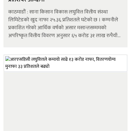
काठमाडौं : साना किसान विकास लघुवित्त वित्तीय संस्था
लिमिटेडको खुद नाफा २५.३६ प्रतिशतले घटेको छ । कम्पनीले
प्रकाशित गरेको आर्थिक वर्षको असार मसान्तसम्ममको
अपरिष्कृत वित्तीय विवरण अनुसार ६५ करोड ३१ लाख रुपैयाँ
खुद नाफा आर्जन गरेको छ। अघिल्लो आर्थिक वर्षको सोही
अवधिमा लघुवित्तको खुद नाफा ८७ करो...