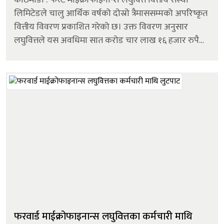
लिमिटेडले चालु आर्थिक वर्षको दोस्रो त्रैमाससम्मको अपरिष्कृत
वित्तीय विवरण प्रकाशित गरेको छ। उक्त विवरण अनुसार
लघुवित्तले यस अवधिमा सात करोड चार लाख १६ हजार रुपैयाँ
खुद नाफा कमाएको छ। उक्त नाफा गत आर्थिक वर्षको सोही
अवधिको तुलनाम...
फरवार्ड माईक्रोफाइनान्स लघुवित्तका कर्मचारी माथि