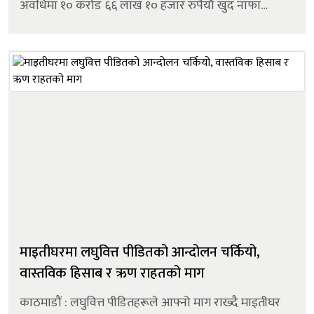
अवधिमा १० करोड ६६ लाख १० हजार रुपैयाँ खुद नाफा
कमाएको छ। उक्त नाफा अघिल्लो वर्षको सोही अवधिको
तुलनामा ४९.१८ प्रतिशतले बढी ह...
माइतीघरमा लघुवित्त पीडितको आन्दोलन चर्कियो,
वास्तविक हिसाब र ऋण राहतको माग
काठमाडौं : लघुवित्त पीडितहरूले आफ्नो माग राख्दै माइतीघर