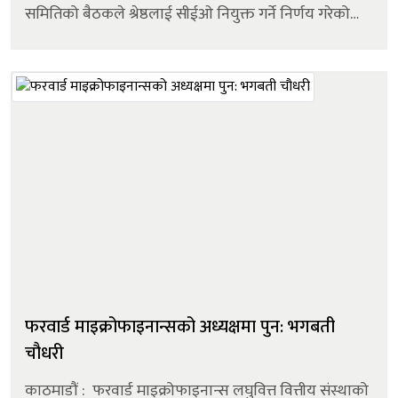
समितिको बैठकले श्रेष्ठलाई सीईओ नियुक्त गर्ने निर्णय गरेको
थियो। उक्त निर्णयअनुसार उनलाई जेठ १५ गतेदेखि लागू
हुनेगरी सीईओको जिम्मेवार...
फरवार्ड माइक्रोफाइनान्सको अध्यक्षमा पुन: भगबती
चौधरी
काठमाडौं : फरवार्ड माइक्रोफाइनान्स लघुवित्त वित्तीय संस्थाको