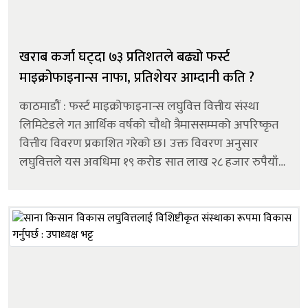
खराब कर्जा घट्दा ७३ प्रतिशतले बढ्यो फर्स्ट
माइक्रोफाइनान्स नाफा, प्रतिशेयर आम्दानी कति ?
काठमाडौं : फर्स्ट माइक्रोफाइनान्स लघुवित्त वित्तीय संस्था
लिमिटेडले गत आर्थिक वर्षको चौथो त्रैमाससम्मको अपरिष्कृत
वित्तीय विवरण प्रकाशित गरेको छ। उक्त विवरण अनुसार
लघुवित्तले यस अवधिमा १९ करोड सात लाख २८ हजार रुपैयाँ
खुद नाफा कमाएको छ । उक्त नाफा गत आर्थिक वर्षको सोही
अवधिको तुलनामा ७३.०७ प्...