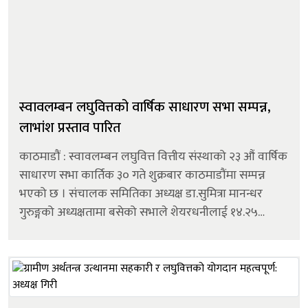
स्वावलम्बन लघुवित्तको वार्षिक साधारण सभा सम्पन्न,
लाभांश प्रस्ताव पारित
काठमाडौं : स्वावलम्बन लघुवित्त वित्तीय संस्थाको २३ औं वार्षिक
साधारण सभा कार्तिक ३० गते शुक्रबार काठमाडौंमा सम्पन्न
भएको छ । संचालक समितिका अध्यक्ष डा.सुमित्रा मानन्धर
गुरुङ्गको अध्यक्षतामा बसेको सभाले शेयरधनीलाई १४.२५
प्रतिशत बोनस र ०.७५ प्रतिशत नगद (बोनस सेयरको कर
प्रयोजनको लागि) गरी १५ प्रति...