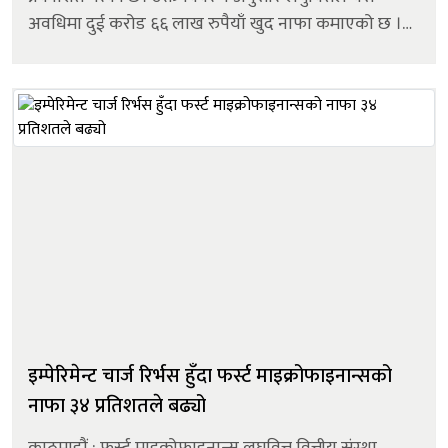
अवधिमा दुई करोड ६६ लाख रुपैयाँ खुद नाफा कमाएको छ ।
उक्त नाफा गत आर्थिक वर्षको सोही अवधिको तुलनामा ७२.१५
प्रतिशतले बढी हो। गत आ...
इम्पेरिमेन्ट चार्ज रिर्भस हुँदा फर्स्ट माइक्रोफाइनान्सको
नाफा ३४ प्रतिशतले बढ्यो
काठमाडौं : फर्स्ट माइक्रोफाइनान्स लघुवित्त वित्तीय संस्था