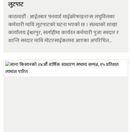
लुटपाट
काठमाडौं : आईतबार फरवार्ड माईक्रोफाइनान्स लघुवित्तका
कर्मचारी माथि लुटपाटको घटना भएको छ । संस्थाको शाखा
कार्यालय ईश्वरपुर, सर्लाहीमा कार्यरत कर्मचारी पुजा सरदार र
शान्ति सरदार माथि मोटरसाईकलमा आएका अपरिचित
व्यक्तिले कटुवा पेस्तोल देखाइ उनीहरुको साथबाट नगद
लुटपाट गरि भागेको संस्थाले जनाएको छ ।&n...