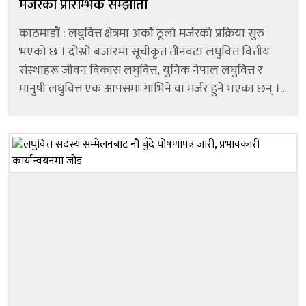
मर्जरको प्रारम्भिक सम्झौता
काठमाडौं : लघुवित्त क्षेत्रमा अर्को ठूलो मर्जरको प्रक्रिया सुरु
भएको छ । दोस्रो बजारमा सूचीकृत तीनवटा लघुवित्त वित्तीय
संस्थाहरू जीवन विकास लघुवित्त, युनिक नेपाल लघुवित्त र
मानुषी लघुवित्त एक आपसमा गाभिने वा मर्जर हुने भएका छन् ।
यी तीन कम्पनीबीच चैत २८ गते मर्जरका लागि प्रारम्भिक
समझदारी पत...