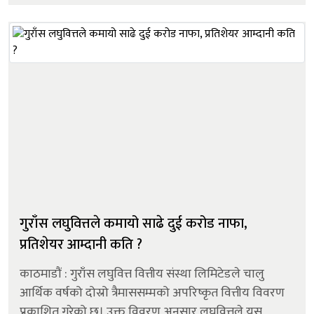
३४६.४६ प्रतिशतले बढी ह...
गुराँस लघुवित्तले कमायो साढे दुई करोड नाफा,
प्रतिशेयर आम्दानी कति ?
काठमाडौं : गुराँस लघुवित्त वित्तीय संस्था लिमिटेडले चालु
आर्थिक वर्षको दोस्रो त्रैमाससम्मको अपरिष्कृत वित्तीय विवरण
प्रकाशित गरेको छ। उक्त विवरण अनुसार लघुवित्तले यस