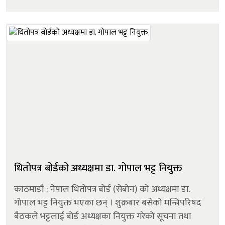
कारोबारमा सहभागी कम्पनीहरूमध्ये ११६ वटाको सेयर मूल्यमा
वृद्धि हुँदा १४३ वटाको मूल्य घट्यो...
धितोपत्र बोर्डको अध्यक्षमा डा. गोपाल भट्ट नियुक्त
काठमाडौं : नेपाल धितोपत्र बोर्ड (सेबोन) को अध्यक्षमा डा.
गोपाल भट्ट नियुक्त भएका छन् । शुक्रबार बसेको मन्त्रिपरिषद
बैठकले भट्टलाई बोर्ड अध्यक्षका नियुक्त गरेको सूचना तथा