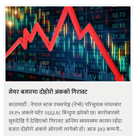
बढेको छ । भने २०२ कम्पनी...
सेयर बजारमा दोहोरो अंकको गिरावट
काठमाडौं : नेपाल स्टक एक्सचेञ्ज (नेप्से) परिसूचक मंगलबार
२१.१५ अंकले घटेर २६६३.१८ बिन्दुमा झरेको छ। कारोबारको
सुरुदेखि नै देखिएको गिरावट अन्तिम समयसम्म कायम रहँदा
बजार दोहोरो अंकले ओरालो लागेको हो। आज ३४३ कम्पनीको