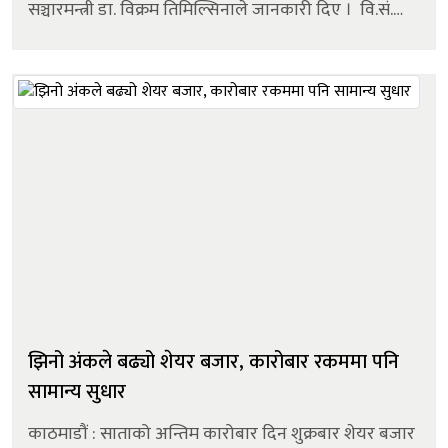
सञ्चारमन्त्री डा. विक्रम तिमिल्सिनाले जानकारी दिए । वि.सं.
२०२५ जेठ ९ गते (२२ मे १९६८) कैलाली जन्मिएका डा. भट्टले त्...
झिनो अंकले बढ्यो शेयर बजार, कारोबार रकममा पनि
सामान्य सुधार
काठमाडौं : साताको अन्तिम कारोबार दिन शुक्रबार शेयर बजार