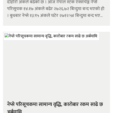
दोहोरो अंकले बढेको छ । आज नेपाल स्टक एक्सचेञ्ज नेप्से
परिसूचक १४.१७ अंकले बढेर २७२६.७२ बिन्दुमा बन्द भएको हो
। बुधबार नेप्से १३.९५ अंकले घटेर २७१२.५४ बिन्दुमा बन्द भएको
थियो । आज कारोबारमा आएका १५३ कम्पनीको शेयरमूल्य
बढेको छ । भने १११ कम्प...
नेप्से परिसूचकमा सामान्य वृद्धि, कारोबार रकम साढे छ
अर्बमाथि