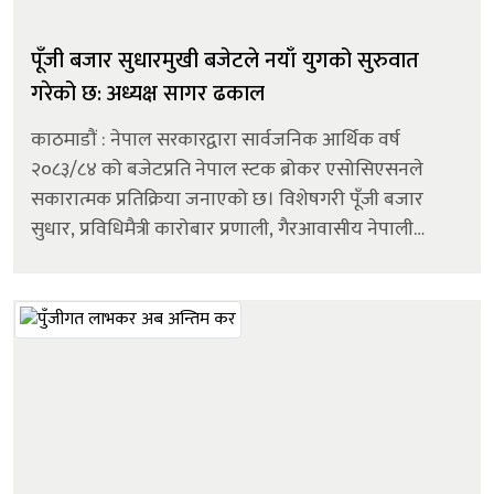
पूँजी बजार सुधारमुखी बजेटले नयाँ युगको सुरुवात
गरेको छ: अध्यक्ष सागर ढकाल
काठमाडौं : नेपाल सरकारद्वारा सार्वजनिक आर्थिक वर्ष
२०८३/८४ को बजेटप्रति नेपाल स्टक ब्रोकर एसोसिएसनले
सकारात्मक प्रतिक्रिया जनाएको छ। विशेषगरी पूँजी बजार
सुधार, प्रविधिमैत्री कारोबार प्रणाली, गैरआवासीय नेपाली
लगानी आकर्षण तथा आधुनिक वित्तीय उपकरणको
सुरुवातसम्बन्धी घोषणालाई ब्रोकर समुदायले ऐति...