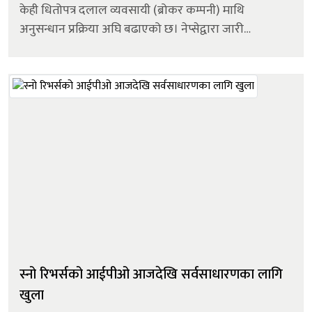
केही धितोपत्र दलाल व्यवसायी (ब्रोकर कम्पनी) माथि
अनुसन्धान प्रक्रिया अघि बढाएको छ। नेप्सेद्वारा जारी
पत्रअनुसार ब्रोकर नम्बर ५, ८, १८, २९, ४०, ४७, ५१ र ५५ लाई
डेटा स्टोर, डेटाबेस व्य...
स्नो रिभर्सको आईपीओ आजदेखि सर्वसाधारणका लागि
खुला