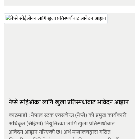
१ करोड ७ लाख ६१ हजार ३९६ कित्ता सेयर ४ अर्ब ७ करोड ८
लाख ५३ हजार ६१० रुपैयाँ ब...
नेप्से सीईओका लागि खुला प्रतिस्पर्धाबाट आवेदन आह्वान
काठमाडौं : नेपाल स्टक एक्सचेन्ज (नेप्से) को प्रमुख कार्यकारी
अधिकृत (सीईओ) नियुक्तिका लागि खुला प्रतिस्पर्धाबाट
आवेदन आह्वान गरिएको छ। अर्थ मन्त्रालयद्वारा गठित