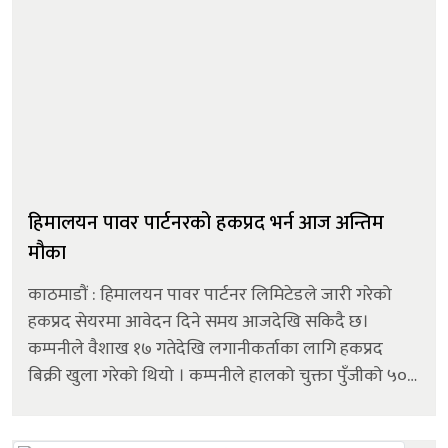
हिमालयन पावर पार्टनरको हकप्रद भर्न आज अन्तिम
मौका
काठमाडौं : हिमालयन पावर पार्टनर लिमिटेडले जारी गरेको
हकप्रद सेयरमा आवेदन दिने समय आजदेखि सकिदै छ।
कम्पनीले वैशाख १७ गतेदेखि लगानीकर्ताका लागि हकप्रद
बिक्री खुला गरेको थियो । कम्पनीले हालको चुक्ता पुँजीको ५०
प्रतिशत बराबर हकप्रद सेयर निष्काशन गरेको हो । यसअनुसार
सेयरधनीहरूले आफूसँग रहेको प्रत...