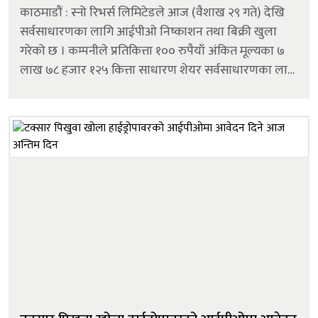
काठमाडौं : स्नो रिभर्स लिमिटेडले आज (वैशाख २९ गते) देखि
सर्वसाधारणका लागि आईपीओ निष्काशन तथा बिक्री खुला
गरेको छ । कम्पनीले प्रतिकित्ता १०० रुपैयाँ अंकित मूल्यका ७
लाख ७८ हजार १२५ कित्ता साधारण शेयर सर्वसाधारणका लागि
निष्काशन गरेको हो । यसअघि आयोजना प्रभावित स्थानीय
बासिन्दा, वैदेशिक रोजगारीमा रह...