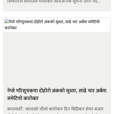
सिफारिस समितिले मंगलबार सार्वजनिक सूचना जारी गर्दै
आवश्यक योग्यता पुगेका नेपाली नागरिकलाई आवेदन दिन
आग्रह गरेको हो। सूचनाअनुसार इच्...
नेप्से परिसूचकमा दोहोरो अंकको सुधार, साढे चार अर्बमा
समेटियो कारोबार
काठमाडौं : साताको चौथो कारोबार दिन बिहिबार शेयर बजार