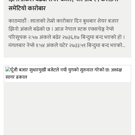
समेटियो कारोबार
काठमाडौं : साताको तेस्रो कारोबार दिन बुधबार शेयर बजार
झिनो अंकले बढेको छ । आज नेपाल स्टक एक्सचेञ्ज नेप्से
परिसूचक २.५७ अंकले बढेर २७३६.१७ बिन्दुमा बन्द भएको हो ।
मंगलबार नेप्से १.५४ अंकले घटेर २७३३.५९ बिन्दुमा बन्द भएको
थियो । आज कारोबारमा आएका १२७ कम्पनीको शेयरमूल्य
बढेको छ । भने १३४ कम्पनी...