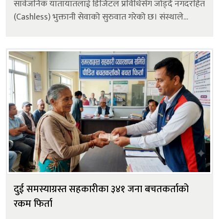
सार्वजनिक यातायातलाई डिजिटल प्रविधिसँग जोड्दै नगदरहित
(Cashless) भुक्तानी सेवाको सुरुवात गरेको छ। संस्थाले
सोमबार (श्रावण १८) पत्रकार सम्मेलनको आयोजना गरी
फिनटेक इन्टरनेसनल प्रालिसँग सहका...
दुई समस्याग्रस्त सहकारीका ३४१ जना बचतकर्ताको
रकम फिर्ता