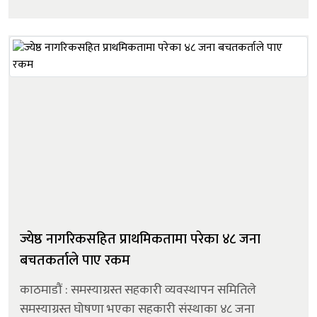
हो एमबैंक टेक्नोलोजी प्रा.लि. । सहकारीको डिजिटल
रूपान्तरणलाई आफ्नो ल...
ज्येष्ठ नागरिकसहित प्राथमिकतामा परेका ४८ जना
बचतकर्ताले पाए रकम
काठमाडौं : समस्याग्रस्त सहकारी व्यवस्थापन समितिले
समस्याग्रस्त घोषणा भएका सहकारी संस्थाका ४८ जना