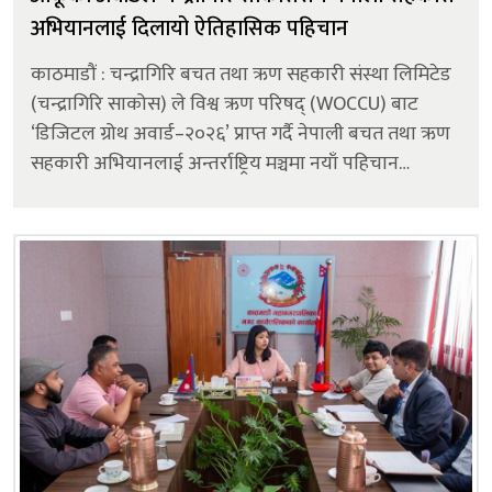
अभियानलाई दिलायो ऐतिहासिक पहिचान
काठमाडौं : चन्द्रागिरि बचत तथा ऋण सहकारी संस्था लिमिटेड
(चन्द्रागिरि साकोस) ले विश्व ऋण परिषद् (WOCCU) बाट
‘डिजिटल ग्रोथ अवार्ड–२०२६’ प्राप्त गर्दै नेपाली बचत तथा ऋण
सहकारी अभियानलाई अन्तर्राष्ट्रिय मञ्चमा नयाँ पहिचान
दिलाएको जनाएको छ। यो सम्मान प्राप्त गर्ने पहिलो नेपाली
साकोस बने...