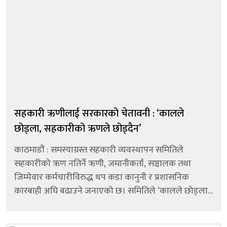
सहकारी ऋणीलाई सरकारको चेतावनी : ‘कालले
छोड्ला, सहकारीको ऋणले छोड्दैन’
काठमाडौं : समस्याग्रस्त सहकारी व्यवस्थापन समितिले
सहकारीको ऋण नतिर्ने ऋणी, जमानीकर्ता, सञ्चालक तथा
जिम्मेवार कर्मचारीविरुद्ध थप कडा कानुनी र प्रशासनिक
कारबाही अघि बढाउने जनाएको छ। समितिले ‘कालले छोड्ला
तर सहकारीको ऋण नतिरेसम्म मुक्ति मिल्दैन’ भन्ने कडा सन्देश
दिँदै ऋणीहरूलाई तत्काल...