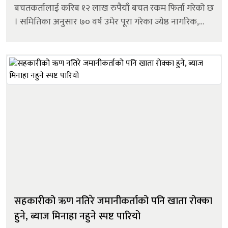
बचतकर्तालाई करिब १२ लाख रुपैयाँ बचत रकम फिर्ता गरेको छ
। समितिका अनुसार ७० वर्ष उमेर पूरा गरेका ज्येष्ठ नागरिक,
स्वीकृतिप्राप्त चिकित्सकबाट प्रमाणित प्राणघातक रोगबाट
पीडित बचतकर्ता, एकल महिला, पूर्ण अ...
सहकारीको ऋण नतिरे जमानीकर्ताको पनि खाता रोक्का
हुने, ब्याज मिनाहा नहुने स्पष्ट पारियो