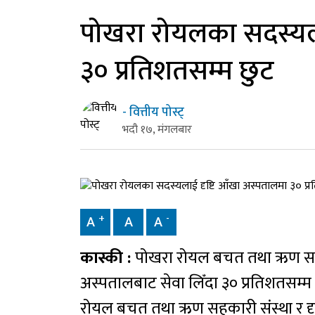
पोखरा रोयलका सदस्यला
३० प्रतिशतसम्म छुट
- वित्तीय पोस्ट्
भदौ १७, मंगलबार
+
-
A
A
A
कास्की :
पोखरा रोयल बचत तथा ऋण सहका
अस्पतालबाट सेवा लिँदा ३० प्रतिशतसम्
रोयल बचत तथा ऋण सहकारी संस्था र दृ