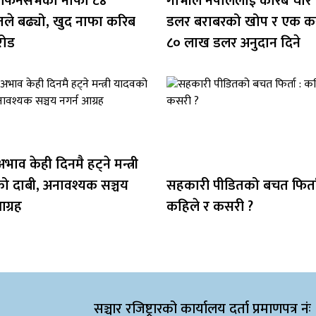
 फिनसर्भको नाफा ८४
गाभीले नेपाललाई करिब चार
तले बढ्यो, खुद नाफा करिब
डलर बराबरको खोप र एक क
रोड
८० लाख डलर अनुदान दिने
भाव केही दिनमै हट्ने मन्त्री
ो दाबी, अनावश्यक सञ्चय
सहकारी पीडितको बचत फिर्ता
 आग्रह
कहिले र कसरी ?
सञ्चार रजिष्ट्रारको कार्यालय दर्ता प्रमाणपत्र नंः