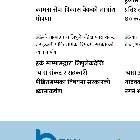
हुलास
कामना सेवा विकास बैंकको लाभांश
प्रतिश
घोषणा
४० क
हर्क साम्पाङद्वारा लिपुलेकदेखि
ग्यास संकट र सहकारी
ग्यास अ
पीडितसम्मका विषयमा सरकारको
यादवक
ध्यानाकर्षण
नगर्न