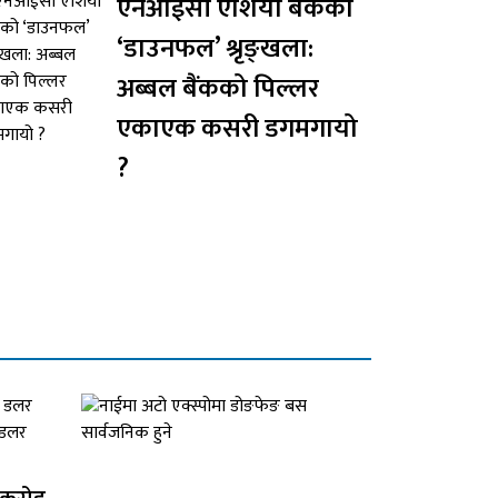
एनआईसी एशिया बैंकको
‘डाउनफल’ श्रृङ्खला:
अब्बल बैंकको पिल्लर
एकाएक कसरी डगमगायो
?