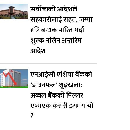
सर्वोच्चको आदेशले
सहकारीलाई राहत, जग्गा
दृष्टि बन्धक पारित गर्दा
शुल्क नलिन अन्तरिम
आदेश
एनआईसी एशिया बैंकको
‘डाउनफल’ श्रृङ्खला:
अब्बल बैंकको पिल्लर
एकाएक कसरी डगमगायो
?