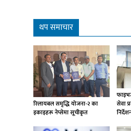
थप समाचार
फाइभज
रिलायबल समृद्धि योजना-२ का
सेवा 
इकाइहरू नेप्सेमा सूचीकृत
निर्देश