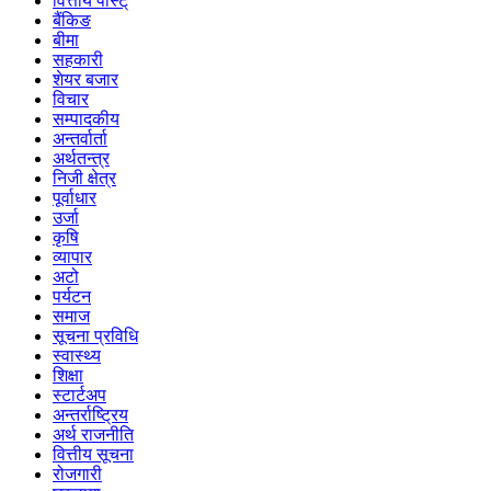
वित्तीय पोस्ट्
बैंकिङ
बीमा
सहकारी
शेयर बजार
विचार
सम्पादकीय
अन्तर्वार्ता
अर्थतन्त्र
निजी क्षेत्र
पूर्वाधार
उर्जा
कृषि
व्यापार
अटो
पर्यटन
समाज
सूचना प्रविधि
स्वास्थ्य
शिक्षा
स्टार्टअप
अन्तर्राष्ट्रिय
अर्थ राजनीति
वित्तीय सूचना
रोजगारी