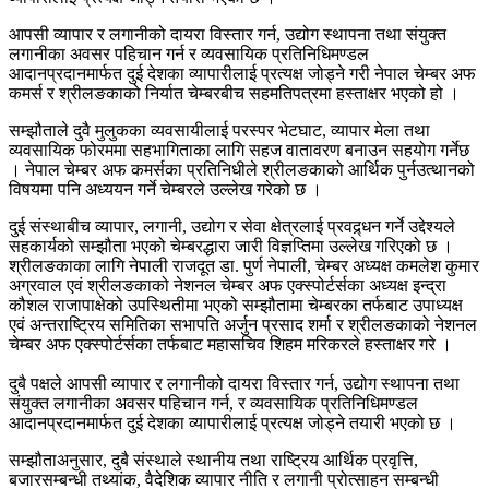
आपसी व्यापार र लगानीको दायरा विस्तार गर्न, उद्योग स्थापना तथा संयुक्त
लगानीका अवसर पहिचान गर्न र व्यवसायिक प्रतिनिधिमण्डल
आदानप्रदानमार्फत दुई देशका व्यापारीलाई प्रत्यक्ष जोड्ने गरी नेपाल चेम्बर अफ
कमर्स र श्रीलङकाको निर्यात चेम्बरबीच सहमतिपत्रमा हस्ताक्षर भएको हो ।
सम्झौताले दुवै मुलुकका व्यवसायीलाई परस्पर भेटघाट, व्यापार मेला तथा
व्यवसायिक फोरममा सहभागिताका लागि सहज वातावरण बनाउन सहयोग गर्नेछ
। नेपाल चेम्बर अफ कमर्सका प्रतिनिधीले श्रीलङकाको आर्थिक पुर्नउत्थानको
विषयमा पनि अध्ययन गर्ने चेम्बरले उल्लेख गरेको छ ।
दुई संस्थाबीच व्यापार, लगानी, उद्योग र सेवा क्षेत्रलाई प्रवद्र्धन गर्ने उद्देश्यले
सहकार्यको सम्झौता भएको चेम्बरद्धारा जारी विज्ञप्तिमा उल्लेख गरिएको छ ।
श्रीलङकाका लागि नेपाली राजदूत डा. पुर्ण नेपाली, चेम्बर अध्यक्ष कमलेश कुमार
अग्रवाल एवं श्रीलङकाको नेशनल चेम्बर अफ एक्स्पोर्टर्सका अध्यक्ष इन्द्रा
कौशल राजापाक्षेको उपस्थितीमा भएको सम्झौतामा चेम्बरका तर्फबाट उपाध्यक्ष
एवं अन्तराष्ट्रिय समितिका सभापति अर्जुन प्रसाद शर्मा र श्रीलङकाको नेशनल
चेम्बर अफ एक्स्पोर्टर्सका तर्फबाट महासचिव शिहम मरिकरले हस्ताक्षर गरे ।
दुबै पक्षले आपसी व्यापार र लगानीको दायरा विस्तार गर्न, उद्योग स्थापना तथा
संयुक्त लगानीका अवसर पहिचान गर्न, र व्यवसायिक प्रतिनिधिमण्डल
आदानप्रदानमार्फत दुई देशका व्यापारीलाई प्रत्यक्ष जोड्ने तयारी भएको छ ।
सम्झौताअनुसार, दुबै संस्थाले स्थानीय तथा राष्ट्रिय आर्थिक प्रवृत्ति,
बजारसम्बन्धी तथ्यांक, वैदेशिक व्यापार नीति र लगानी प्रोत्साहन सम्बन्धी