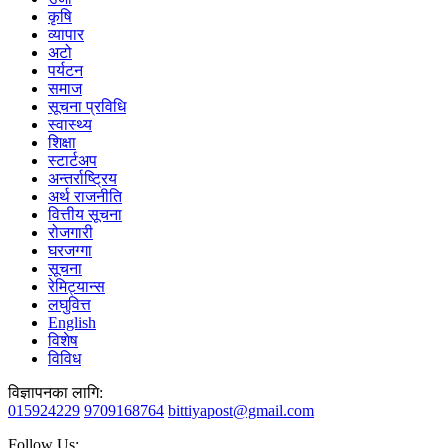
कृषि
व्यापार
अटो
पर्यटन
समाज
सूचना प्रविधि
स्वास्थ्य
शिक्षा
स्टार्टअप
अन्तर्राष्ट्रिय
अर्थ राजनीति
वित्तीय सूचना
रोजगारी
घरजग्गा
सूचना
रेमिट्यान्स
लघुवित्त
English
विशेष
विविध
विज्ञापनका लागि:
015924229
9709168764
bittiyapost@gmail.com
Follow Us: