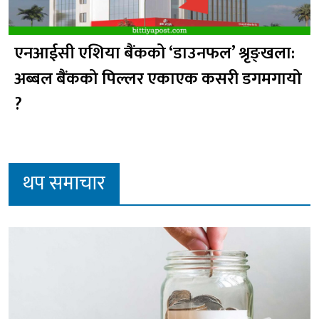
एनआईसी एशिया बैंकको ‘डाउनफल’ श्रृङ्खला:
अब्बल बैंकको पिल्लर एकाएक कसरी डगमगायो
?
थप समाचार