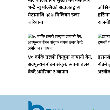
बालबालिकाको सुरक्षा गर्न नसकेको
भन्दै न्यु मेक्सिको अदालतद्वारा
जोखिम 
मेटामाथि ५६७ मिलियन डलर
हसिना
जरिवाना
राजनी
४० वर्षकै तल्लो विन्दुमा जापानी येन,
इरानसँ
अवमूल्यन रोक्न संयुक्त रूपमा डलर
रोक्ने 
बेच्दै अमेरिका र जापान
अस्वी