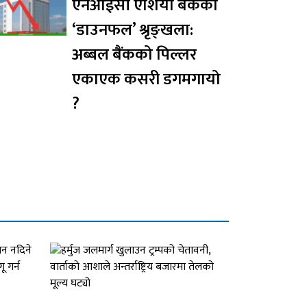
एनआईसी एशिया बैंकको
‘डाउनफल’ श्रृङ्खला:
अब्बल बैंकको पिल्लर
एकाएक कसरी डगमगायो
?