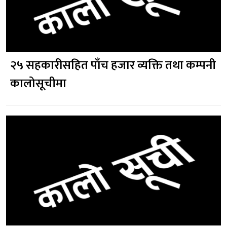
२५ सहकारीसहित पाँच हजार व्यक्ति तथा कम्पनी
कालोसूचीमा