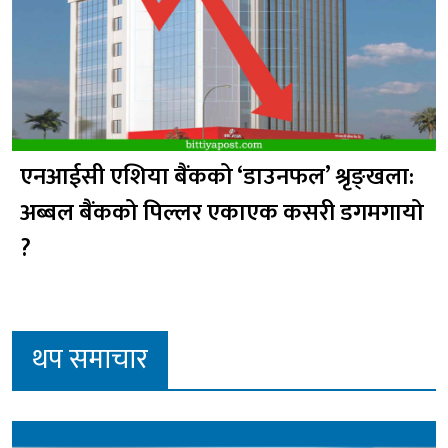
एनआईसी एशिया बैंकको ‘डाउनफल’ श्रृङ्खला:
अब्बल बैंकको पिल्लर एकाएक कसरी डगमगायो
?
थप समाचार