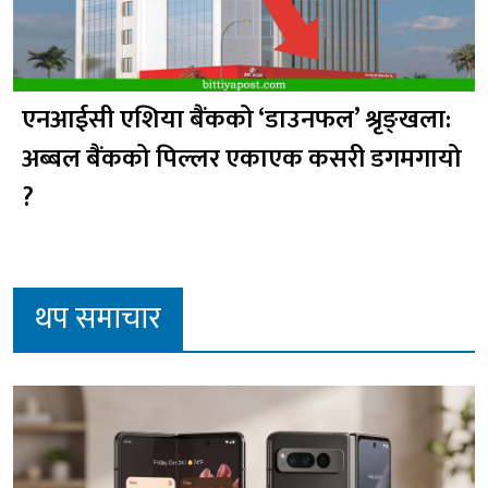
एनआईसी एशिया बैंकको ‘डाउनफल’ श्रृङ्खला:
अब्बल बैंकको पिल्लर एकाएक कसरी डगमगायो
?
थप समाचार