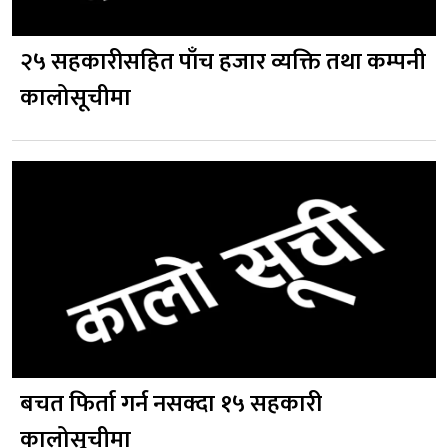
२५ सहकारीसहित पाँच हजार व्यक्ति तथा कम्पनी
कालोसूचीमा
बचत फिर्ता गर्न नसक्दा १५ सहकारी
कालोसूचीमा