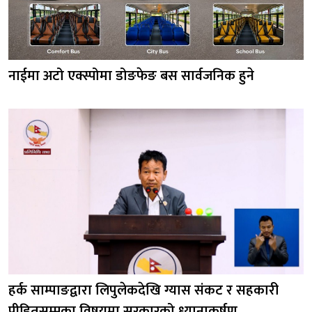
नाईमा अटो एक्स्पोमा डोङफेङ बस सार्वजनिक हुने
हर्क साम्पाङद्वारा लिपुलेकदेखि ग्यास संकट र सहकारी
पीडितसम्मका विषयमा सरकारको ध्यानाकर्षण