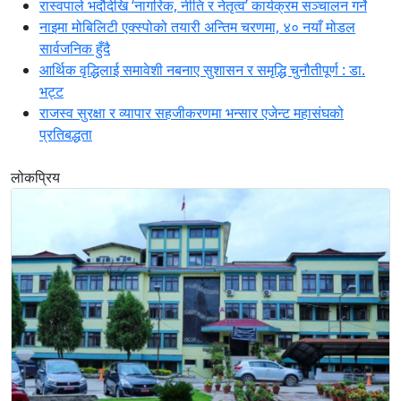
रास्वपाले भदौदेखि ‘नागरिक, नीति र नेतृत्व’ कार्यक्रम सञ्चालन गर्ने
नाइमा मोबिलिटी एक्स्पोको तयारी अन्तिम चरणमा, ४० नयाँ मोडल
सार्वजनिक हुँदै
आर्थिक वृद्धिलाई समावेशी नबनाए सुशासन र समृद्धि चुनौतीपूर्ण : डा.
भट्ट
राजस्व सुरक्षा र व्यापार सहजीकरणमा भन्सार एजेन्ट महासंघको
प्रतिबद्धता
लोकप्रिय