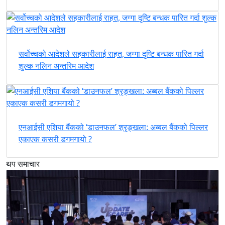
सर्वोच्चको आदेशले सहकारीलाई राहत, जग्गा दृष्टि बन्धक पारित गर्दा
शुल्क नलिन अन्तरिम आदेश
एनआईसी एशिया बैंकको ‘डाउनफल’ श्रृङ्खला: अब्बल बैंकको पिल्लर
एकाएक कसरी डगमगायो ?
थप समाचार