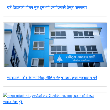
दशैं-तिहारको बीचमै सुरु हुनेभयो एनपीएलको तेस्रो संस्करण
रास्वपाले भदौदेखि ‘नागरिक, नीति र नेतृत्व’ कार्यक्रम सञ्चालन गर्ने