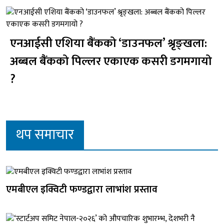
एनआईसी एशिया बैंकको ‘डाउनफल’ श्रृङ्खला:
अब्बल बैंकको पिल्लर एकाएक कसरी डगमगायो
?
थप समाचार
एमबीएल इक्विटी फण्डद्वारा लाभांश प्रस्ताव