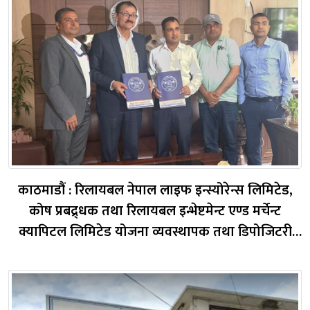
काठमाडौं : रिलायबल नेपाल लाइफ इन्स्योरेन्स लिमिटेड,
कोष प्रबद्र्धक तथा रिलायबल इन्भेष्टमेन्ट एण्ड मर्चेन्ट
क्यापिटल लिमिटेड योजना व्यवस्थापक तथा डिपोजिटरी
रहेको “रिलायबल सामूहिक लगानीकोष” अन्तर्गत सञ्चालित
रिलायबल समृद्धि योजना-२ का इकाइहरू नेपाल स्टक
एक्सचेन्ज (नेप्से) मा साउन २२ ग...