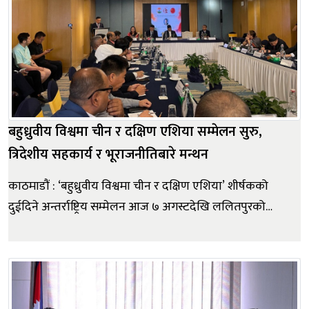
बहुध्रुवीय विश्वमा चीन र दक्षिण एशिया सम्मेलन सुरु,
त्रिदेशीय सहकार्य र भूराजनीतिबारे मन्थन
काठमाडौं : ‘बहुध्रुवीय विश्वमा चीन र दक्षिण एशिया’ शीर्षकको
दुईदिने अन्तर्राष्ट्रिय सम्मेलन आज ७ अगस्टदेखि ललितपुरको
पुल्चोकस्थित द स्क्वायर होटलमा सुरु भएको छ। सम्मेलनमा
नेपाल, चीन र भारतका प्रतिष्ठित विद्वान्, कूटनीतिज्ञ तथा
रणनीतिक मामिलाका विज्ञहरू सहभागी भई दक्षिण एशियाको
विकसि...