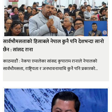
सार्वभौमसत्ताको हिसाबले नेपाल कुनै पनि देशभन्दा सानो
छैन : सांसद राना
काठमाडौं : नेकपा एमालेका सांसद कृपाराम रानाले नेपालको
सार्वभौमसत्ता, राष्ट्रियता र जनभावनामाथि कुनै पनि प्रकारको
आघात स्वीकार्य नहुने बताएका छन्। शुक्रबार प्रतिनिधिसभाको
बैठकमा बोल्दै सांसद रानाले भूगोल, जनसंख्या वा अर्थतन्त्रका
आधारमा कुनै राष्ट्र सानो वा ठूलो हुन सक्ने भए पनि
सार्वभौमसत्ता...