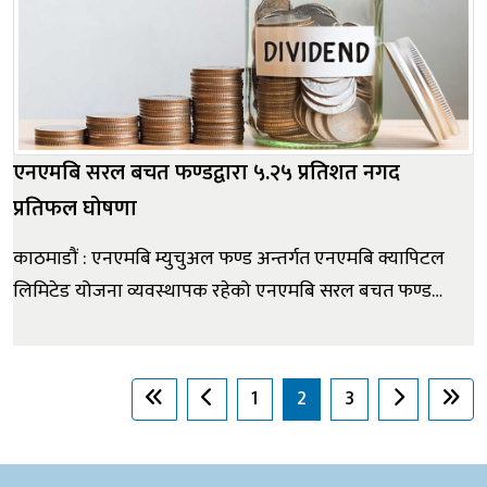
एनएमबि सरल बचत फण्डद्वारा ५.२५ प्रतिशत नगद
प्रतिफल घोषणा
काठमाडौं : एनएमबि म्युचुअल फण्ड अन्तर्गत एनएमबि क्यापिटल
लिमिटेड योजना व्यवस्थापक रहेको एनएमबि सरल बचत फण्डले
आर्थिक वर्ष २०८२/८३ का लागि आफ्ना इकाईधनीलाई ५.२५
प्रतिशत (करसहित) नगद प्रतिफल वितरण गर्ने निर्णय गरेको छ।
कम्पनीका अनुसार असार मसान्तसम्म कायम रहेको ४ अर्ब ८१
1
2
3
करोड १७ लाख ५५ हजार ९७...