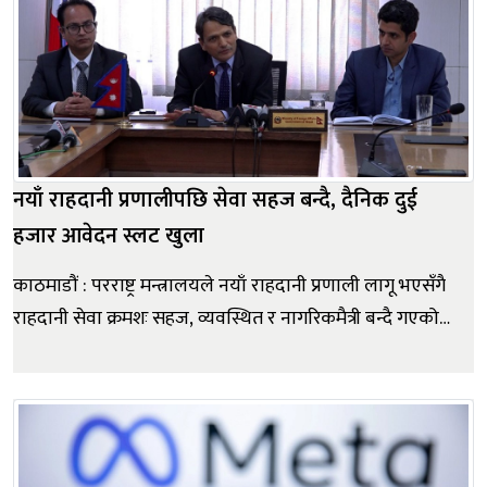
नयाँ राहदानी प्रणालीपछि सेवा सहज बन्दै, दैनिक दुई
हजार आवेदन स्लट खुला
काठमाडौं : परराष्ट्र मन्त्रालयले नयाँ राहदानी प्रणाली लागू भएसँगै
राहदानी सेवा क्रमशः सहज, व्यवस्थित र नागरिकमैत्री बन्दै गएको
जनाएको छ ।मन्त्रालयले दैनिक दुई हजारसम्म राहदानी
आवेदनको स्लट खुला गरिएको र सोही हाराहारीमा राहदानी
छपाइ तथा वितरण भइरहेको जानकारी दिएको छ। शुक्रबार
मन्त्रालयमा आयोज...