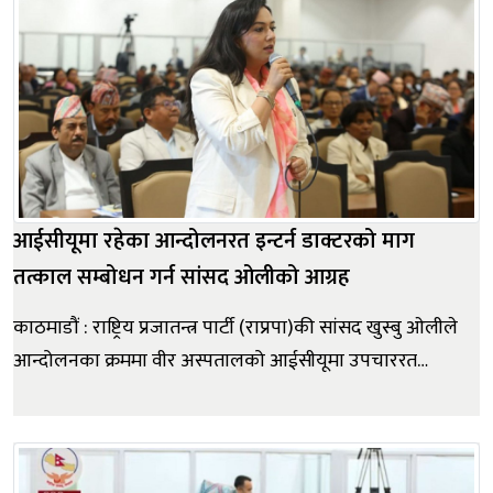
आईसीयूमा रहेका आन्दोलनरत इन्टर्न डाक्टरको माग
तत्काल सम्बोधन गर्न सांसद ओलीको आग्रह
काठमाडौं : राष्ट्रिय प्रजातन्त्र पार्टी (राप्रपा)की सांसद खुस्बु ओलीले
आन्दोलनका क्रममा वीर अस्पतालको आईसीयूमा उपचाररत
इन्टर्न डाक्टरको माग तत्काल सम्बोधन गर्न सरकारसँग आग्रह
गरेकी छन्। उनले इन्टर्न चिकित्सकले समान भत्ता, श्रम
ऐनअनुसार कार्यघण्टा र चिकित्सकहरूको मासिक भत्तासम्बन्धी
प्र...