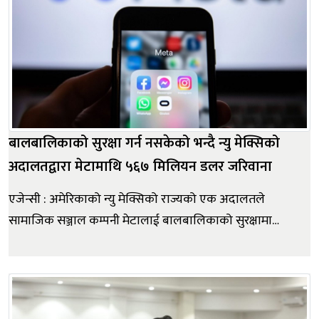
बालबालिकाको सुरक्षा गर्न नसकेको भन्दै न्यु मेक्सिको
अदालतद्वारा मेटामाथि ५६७ मिलियन डलर जरिवाना
एजेन्सी : अमेरिकाको न्यु मेक्सिको राज्यको एक अदालतले
सामाजिक सञ्जाल कम्पनी मेटालाई बालबालिकाको सुरक्षामा
असफल भएको भन्दै थप ५६७ मिलियन अमेरिकी डलर (करिब
७८ अर्ब नेपाली रुपैयाँभन्दा बढी) जरिवाना तिर्न आदेश दिएको छ।
न्यु मेक्सिकोका न्यायाधीश ब्रायन बिडस्चिडले मेटाका
प्लेटफर्महरू-फेसबुक,...