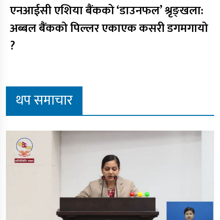
एनआईसी एशिया बैंकको ‘डाउनफल’ श्रृङ्खला:
अब्बल बैंकको पिल्लर एकाएक कसरी डगमगायो
?
थप समाचार