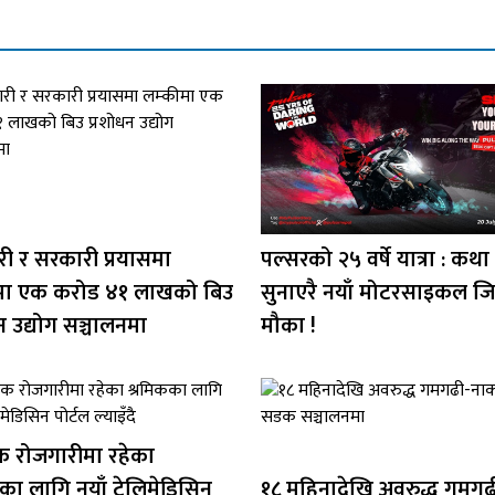
ी र सरकारी प्रयासमा
पल्सरको २५ वर्षे यात्रा : कथा
मा एक करोड ४१ लाखको बिउ
सुनाएरै नयाँ मोटरसाइकल जित्
न उद्योग सञ्चालनमा
मौका !
िक रोजगारीमा रहेका
का लागि नयाँ टेलिमेडिसिन
१८ महिनादेखि अवरुद्ध गमगढ