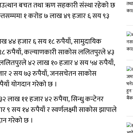
ो जनउत्थान बचत तथा ऋण सहकारी संस्था रहेको छ
्तसम्ममा १ करोड ७ लाख ४९ हजार ६ सय ९३
 लाख ४४ हजार ६ सय १८ रुपैयाँ, सामुदायिक
९८ रुपैयाँ, कल्याणकारी साकोस ललितपुरले ४३
 ललितपुरले ४२ लाख १० हजार ४ सय ५४ रुपैयाँ,
 हजार २ सय ७३ रुपैयाँ, जनसचेतन साकोस
ैयाँ योगदान गरेको छ ।
३२ लाख ११ हजार ४२ रुपैया, सिन्धु कन्टेनर
 ९ सय १४ रुपैयाँ र स्वर्णलक्ष्मी साकोस झापाले
ान गरेको छ ।