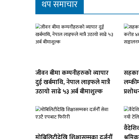
थप समाचार
जीवन बीमा कम्पनीहरुको व्यापार
सहकार
दुई खर्बमाथि, नेपाल लाइफले मात्रै
लम्की
उठायो साढे ५३ अर्ब बीमाशुल्क
प्रशोध
वैदेश
मोबिलिटीदेखि शिक्षासम्मका दर्जनौँ
श्रमिक