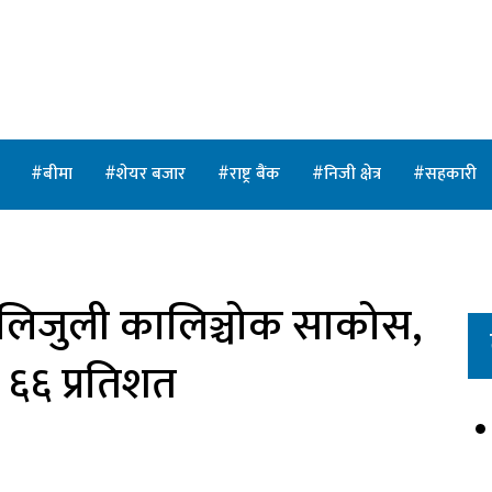
त
बीमा
शेयर बजार
राष्ट्र बैंक
निजी क्षेत्र
सहकारी
िजुली कालिञ्चोक साकोस,
६६ प्रतिशत