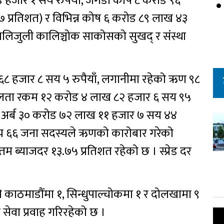
 हजार १ सय रुपैयाँ, जगेडा कोष ८ करोड ९६
७ प्रतिशत) र विभिन्न कोष ६ करोड ८९ लाख ४३
 मिलिजुली कालिञ्चोक साकोसको सुखद् र संस्था
८ हजार ८ सय ५ रुपैयाँ, लगानीमा रहेको ऋण ९८
लता रकम १२ करोड ४ लाख ८२ हजार ६ सय ९५
ती १ अर्ब ३० करोड ७२ लाख ११ हजार ७ सय ४४
६ सय ६६ जना सदस्यले ऋणको कारोबार गरेको
्याजदर १३.७५ प्रतिशत रहेको छ । स्प्रेड दर
े काठमाडौंमा १, सिन्धुपाल्चोकमा १ र दोलखामा ९
ीय सेवा प्रवाह गरिरहेको छ ।