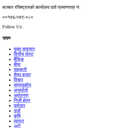
सञ्चार रजिष्ट्रारको कार्यालय दर्ता प्रमाणपत्र नंः
००१७६/०७९-०८०
Follow Us:
गृहपृष्ठ
मुख्य समाचार
वित्तीय पोस्ट्
बैंकिङ
बीमा
सहकारी
शेयर बजार
विचार
सम्पादकीय
अन्तर्वार्ता
अर्थतन्त्र
निजी क्षेत्र
पूर्वाधार
उर्जा
कृषि
व्यापार
अटो