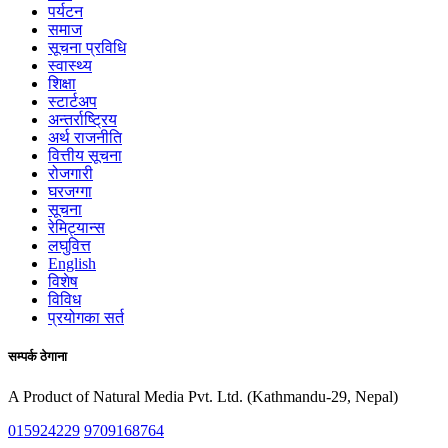
पर्यटन
समाज
सूचना प्रविधि
स्वास्थ्य
शिक्षा
स्टार्टअप
अन्तर्राष्ट्रिय
अर्थ राजनीति
वित्तीय सूचना
रोजगारी
घरजग्गा
सूचना
रेमिट्यान्स
लघुवित्त
English
विशेष
विविध
प्रयोगका सर्त
सम्पर्क ठेगाना
A Product of Natural Media Pvt. Ltd. (Kathmandu-29, Nepal)
015924229
9709168764