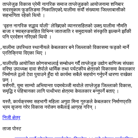
ताप्लेजुङ विकास प्रेमी नागरिक समाज ताप्लेजुङको आयोजनामा शनिबार
सदरमुकाम फुङलिङमा निकालिएको र्‍यालीमा सयौं संख्यामा जिल्लाबासीको
सहभागिता रहेको थियो ।
‘वृहत्त नागरिक सद्भाव र्याली’ लेखिएको व्यानरसहितको उक्त र्‍यालीमा नौमति
बाजा र च्याब्रुङसहित विभिन्न जातजाति र समुदायको संस्कृति झल्कने झाँकी
पनि प्रर्दशन गरिएको थियो ।
र्‍यालीमा उपस्थित स्थानीयले केबलकार बने जिल्लाको विकासमा फड्को मार्ने
प्रतिक्रिया दिएका थिए ।
र्‍यालीपछि आयोजित कोणसभालाई सम्बोधन गर्दै ताप्लेजुङ उद्योग बाणिज्य संघका
वरिष्ठ उपाध्यक्ष दावा शेर्पाले धार्मिक तथा पर्यटकीय क्षेत्रको विकासमा केवलकार
निर्माणले ठूलो टेवा पुयाउने हुँदा यो कार्यमा सबैले सहयोग गर्नुपर्ने धारणा राखेका
छन् ।
यसैगरी, युमा साम्यो अभियान्ता पदमचेञ्जी मावोले ताप्लेजुङ जिल्लाको विकास,
समृद्धि र पहिचानका लागि पाथीभरा क्षेत्रमा केवलकार बन्नुपर्ने बताए ।
यस्तै, कार्यक्रममा सहभागी महिला अगुवा मिना गुरुङले केबलकार निर्माणप्रति
भ्रम सृजना गरेर विकास नरोक्न सबैलाई आग्रह गरिन् ।
निजी क्षेत्र
ताजा पोस्ट