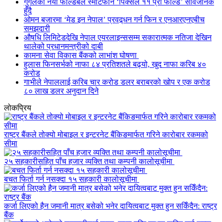
गुगलको नयाँ फोल्डेबल स्मार्टफोन ‘पिक्सेल ११ प्रो फोल्ड’ सार्वजनिक
हुँदै
ओमन बजारमा ‘मेड इन नेपाल’ प्रवद्र्धन गर्न फिन र एनआरएनएबीच
समझदारी
औषधि लिमिटेडदेखि नेपाल एयरलाइन्ससम्म सकारात्मक नतिजा देखिन
थालेको प्रधानमन्त्रीको दाबी
कामना सेवा विकास बैंकको लाभांश घोषणा
हुलास फिनसर्भको नाफा ८४ प्रतिशतले बढ्यो, खुद नाफा करिब ४०
करोड
गाभीले नेपाललाई करिब चार करोड डलर बराबरको खोप र एक करोड
८० लाख डलर अनुदान दिने
लोकप्रिय
राष्ट्र बैंकले तोक्यो मोबाइल र इन्टरनेट बैंकिङमार्फत गरिने कारोबार रकमको
सीमा
२५ सहकारीसहित पाँच हजार व्यक्ति तथा कम्पनी कालोसूचीमा
बचत फिर्ता गर्न नसक्दा १५ सहकारी कालोसूचीमा
कर्जा लिएको हैन जमानी मात्र बसेको भनेर दायित्वबाट मुक्त हुन सकिँदैन: राष्ट्र
बैंक