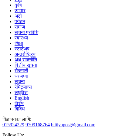
कृषि
व्यापार
अटो
पर्यटन
समाज
सूचना प्रविधि
स्वास्थ्य
शिक्षा
स्टार्टअप
अन्तर्राष्ट्रिय
अर्थ राजनीति
वित्तीय सूचना
रोजगारी
घरजग्गा
सूचना
रेमिट्यान्स
लघुवित्त
English
विशेष
विविध
विज्ञापनका लागि:
015924229
9709168764
bittiyapost@gmail.com
Follow Us: