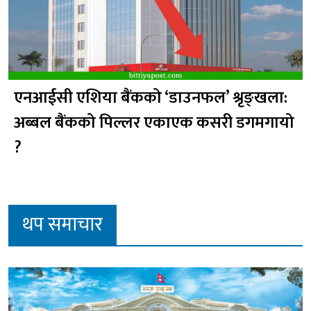
एनआईसी एशिया बैंकको ‘डाउनफल’ श्रृङ्खला:
अब्बल बैंकको पिल्लर एकाएक कसरी डगमगायो
?
थप समाचार