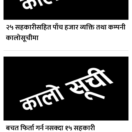
२५ सहकारीसहित पाँच हजार व्यक्ति तथा कम्पनी
कालोसूचीमा
बचत फिर्ता गर्न नसक्दा १५ सहकारी