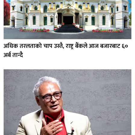
अधिक तरलताको चाप उस्तै, राष्ट्र बैंकले आज बजारबाट ६०
अर्ब तान्दै