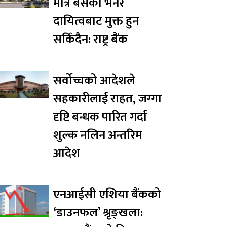
मात्र बसेको भनेर
दायित्वबाट मुक्त हुन
सकिँदैन: राष्ट्र बैंक
सर्वोच्चको आदेशले
सहकारीलाई राहत, जग्गा
दृष्टि बन्धक पारित गर्दा
शुल्क नलिन अन्तरिम
आदेश
एनआईसी एशिया बैंकको
‘डाउनफल’ श्रृङ्खला: