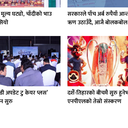
मूल्य घट्यो, चाँदीको भाउ
सरकारले पाँच अर्ब रुपैयाँ आन
ियो
ऋण उठाउँदै, आजै बोलकबो
डी अपडेट टु केयर प्लस’
दशैं-तिहारको बीचमै सुरु हुने
न सुरु
एनपीएलको तेस्रो संस्करण