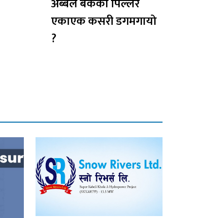
अब्बल बैंकको पिल्लर
एकाएक कसरी डगमगायो
?