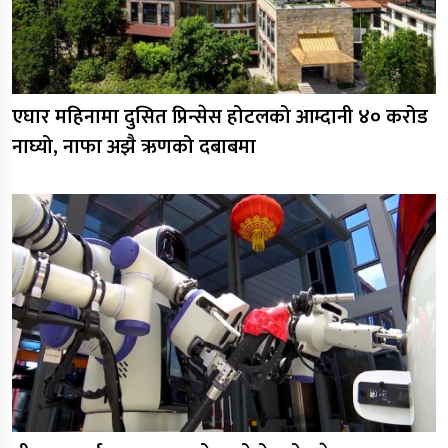
एघार महिनामा दुसित प्रिन्सेस होटलको आम्दानी ४० करोड
नाघ्यो, नाफा अझै ऋणको दबाबमा