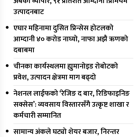
अर्बको व्यापार, ९१ प्रतिशत आम्दानी प्रिमियम
उत्पादनबाट
एघार महिनामा दुसित प्रिन्सेस होटलको
आम्दानी ४० करोड नाघ्यो, नाफा अझै ऋणको
दबाबमा
चीनका कार्यस्थलमा ह्युमानोइड रोबोटको
प्रवेश, उत्पादन क्षेत्रमा माग बढ्दो
नेशनल लाईफको ‘रेजिङ द बार, रिडिफाइनिङ
सक्सेस’: व्यवसाय विस्तारसँगै उत्कृष्ट शाखा र
कर्मचारी सम्मानित
सामान्य अंकले घट्यो शेयर बजार, निरन्तर