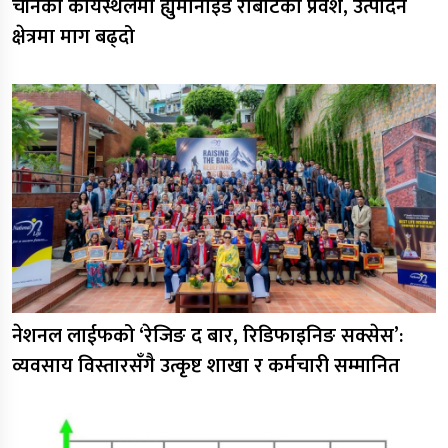
चीनका कार्यस्थलमा ह्युमानोइड रोबोटको प्रवेश, उत्पादन
क्षेत्रमा माग बढ्दो
नेशनल लाईफको ‘रेजिङ द बार, रिडिफाइनिङ सक्सेस’:
व्यवसाय विस्तारसँगै उत्कृष्ट शाखा र कर्मचारी सम्मानित