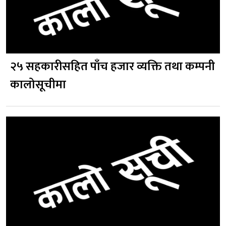
२५ सहकारीसहित पाँच हजार व्यक्ति तथा कम्पनी
कालोसूचीमा