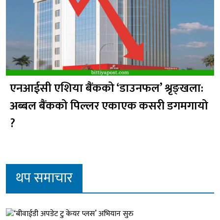
एनआईसी एशिया बैंकको ‘डाउनफल’ श्रृङ्खला:
अब्बल बैंकको पिल्लर एकाएक कसरी डगमगायो
?
थप समाचार