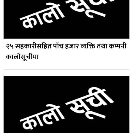
२५ सहकारीसहित पाँच हजार व्यक्ति तथा कम्पनी
कालोसूचीमा