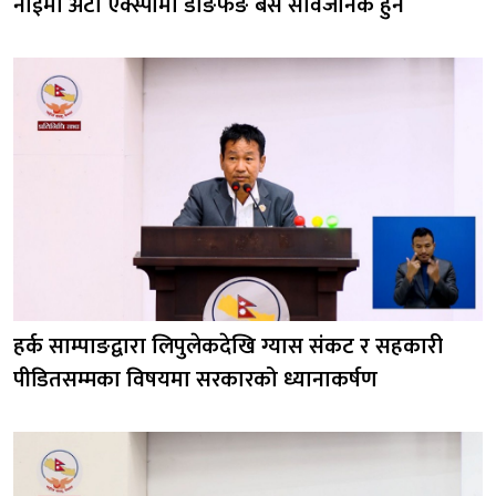
नाईमा अटो एक्स्पोमा डोङफेङ बस सार्वजनिक हुने
हर्क साम्पाङद्वारा लिपुलेकदेखि ग्यास संकट र सहकारी
पीडितसम्मका विषयमा सरकारको ध्यानाकर्षण