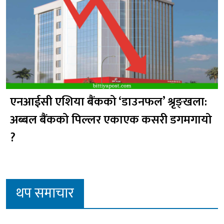
एनआईसी एशिया बैंकको ‘डाउनफल’ श्रृङ्खला:
अब्बल बैंकको पिल्लर एकाएक कसरी डगमगायो
?
थप समाचार