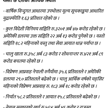
यस्तो छ देशको आर्थिक स्थिति
- वार्षिक विन्दुगत आधारमा उपभोक्ता मूल्य सूचकाङ्कमा आधारित
मुद्रास्फीति १.६३ प्रतिशत रहेको छ ।
- कुल विदेशी विनिमय सञ्चिति रु.३२०१ अर्ब ४७ करोड रहेको छ ।
अमेरिकी डलरमा उक्त सञ्चिति २२ अर्ब १३ करोड पुगेको छ । यस्तो
सञ्चिति १८.२ महिनाको वस्तु तथा सेवा आयात धान्न पर्याप्त छ ।
- चालु खाता रु.३५८ अर्ब ८३ करोड र शोधनान्तर रु.४२१ अर्ब ८९
करोड बचतमा रहेको छ ।
- विप्रेषण आप्रवाह नेपाली रुपैयाँमा ३५.६ प्रतिशतले र अमेरिकी
डलरमा २९.० प्रतिशतले बढेको छ । चालु आर्थिक वर्षको मङ्सिर
महिनाको विप्रेषण आप्रवाह रु. १८३ अर्ब १८ करोड रहेको छ ।
- निर्यात ५८.२ प्रतिशतले र आयात १५.८ प्रतिशतले बढेको छ ।
- नेपाल सरकारको खर्च रु.५६४ अर्ब ४६ करोड र राजस्व