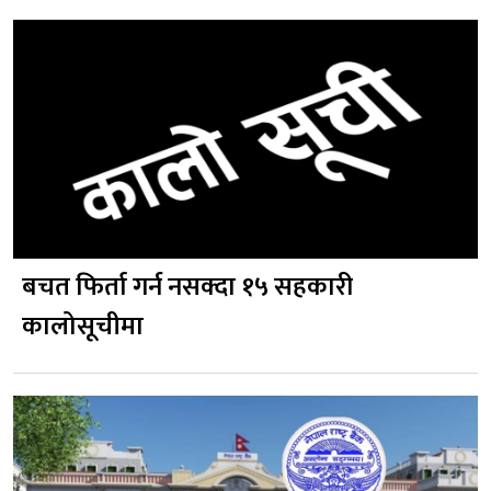
बचत फिर्ता गर्न नसक्दा १५ सहकारी
कालोसूचीमा