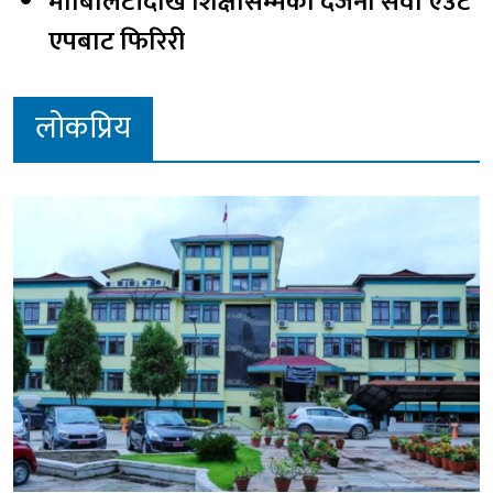
मोबिलिटीदेखि शिक्षासम्मका दर्जनौँ सेवा एउटै
एपबाट फिरिरी
लोकप्रिय