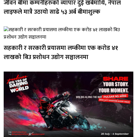
जीवन बीमा कम्पनीहरुको व्यापार दुई खर्बमाथि, नेपाल
लाइफले मात्रै उठायो साढे ५३ अर्ब बीमाशुल्क
सहकारी र सरकारी प्रयासमा लम्कीमा एक करोड ४१
लाखको बिउ प्रशोधन उद्योग सञ्चालनमा