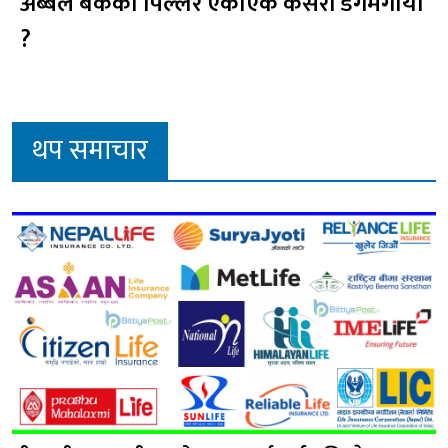
अब्बल बैंकको पिल्लर एकाएक कसरी डगमगायो
?
थप समाचार