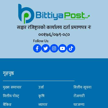
सञ्चार रजिष्ट्रारको कार्यालय दर्ता प्रमाणपत्र नंः
००१७६/०७९-०८०
Follow Us:
गृहपृष्ठ
मुख्य समाचार
उर्जा
वित्तीय सूचना
वित्तीय पोस्ट्
कृषि
रोजगारी
बैंकिङ
व्यापार
घरजग्गा