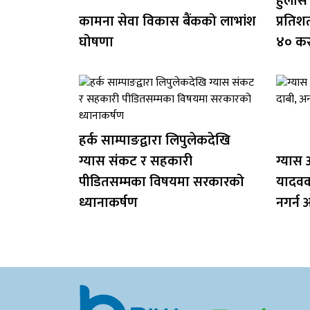
हुलास
कामना सेवा विकास बैंकको लाभांश
प्रतिश
घोषणा
४० क
हर्क साम्पाङद्वारा लिपुलेकदेखि
ग्यास संकट र सहकारी
ग्यास अ
पीडितसम्मका विषयमा सरकारको
यादवक
ध्यानाकर्षण
नगर्न