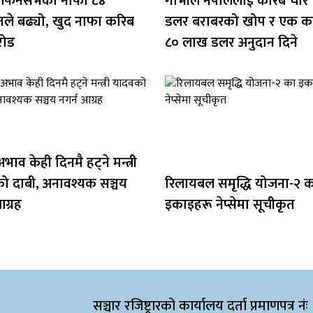
 फिनसर्भको नाफा ८४
गाभीले नेपाललाई करिब चार
तले बढ्यो, खुद नाफा करिब
डलर बराबरको खोप र एक क
रोड
८० लाख डलर अनुदान दिने
भाव केही दिनमै हट्ने मन्त्री
ो दाबी, अनावश्यक सञ्चय
रिलायबल समृद्धि योजना-२ 
 आग्रह
इकाइहरू नेप्सेमा सूचीकृत
सञ्चार रजिष्ट्रारको कार्यालय दर्ता प्रमाणपत्र नंः