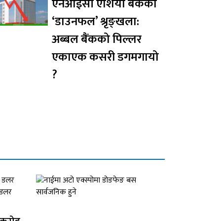
एनआईसी एशिया बैंकको
‘डाउनफल’ श्रृङ्खला:
अब्बल बैंकको पिल्लर
एकाएक कसरी डगमगायो
?