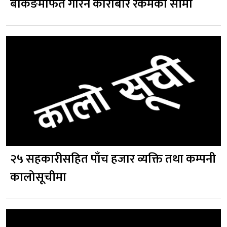
बैंकिङमार्फत गरिने कारोबार रकमको सीमा
२५ सहकारीसहित पाँच हजार व्यक्ति तथा कम्पनी
कालोसूचीमा