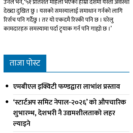
उनले भने, ‘५१ प्रतिशत महिला भएको हाम्रो देशमा यस्तो अवस्था
देख्दा दुखित छु । यसको समस्यालाई समाधान गर्नको लागि
रिर्सच पनि गर्दैछु । तर यो एकदमै रिस्की पनि छ । घरेलु
कामदारहरु समस्यामा पर्दा ट्र्याक गर्न पनि गाह्यो छ ।’
ताजा पोस्ट
एमबीएल इक्विटी फण्डद्वारा लाभांश प्रस्ताव
‘स्टार्टअप समिट नेपाल-२०२६’ को औपचारिक
शुभारम्भ, देशभरी नै उद्यमशीलताको लहर
ल्याइने