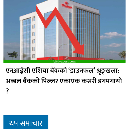
एनआईसी एशिया बैंकको ‘डाउनफल’ श्रृङ्खला:
अब्बल बैंकको पिल्लर एकाएक कसरी डगमगायो
?
थप समाचार