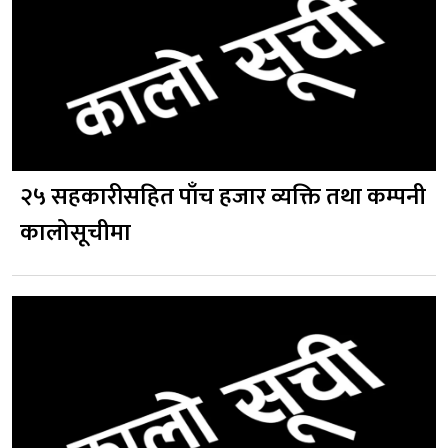
२५ सहकारीसहित पाँच हजार व्यक्ति तथा कम्पनी
कालोसूचीमा