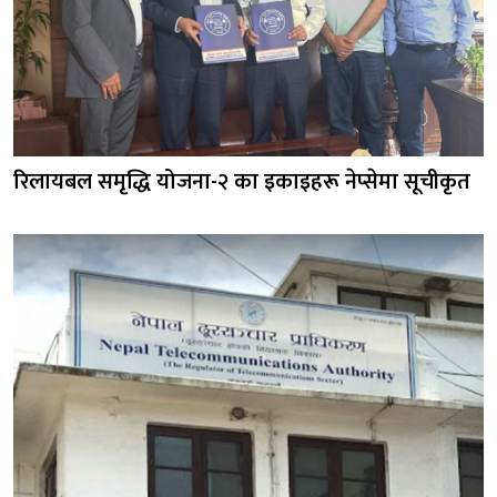
रिलायबल समृद्धि योजना-२ का इकाइहरू नेप्सेमा सूचीकृत