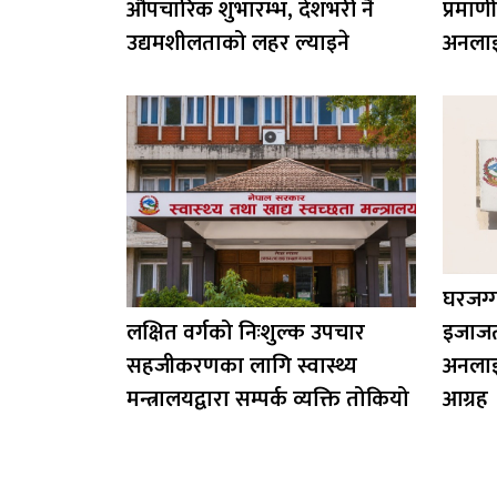
औपचारिक शुभारम्भ, देशभरी नै
प्रमाण
उद्यमशीलताको लहर ल्याइने
अनलाइ
घरजग्
लक्षित वर्गको निःशुल्क उपचार
इजाजतप
सहजीकरणका लागि स्वास्थ्य
अनलाइ
मन्त्रालयद्वारा सम्पर्क व्यक्ति तोकियो
आग्रह