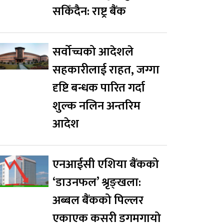
सकिँदैन: राष्ट्र बैंक
सर्वोच्चको आदेशले
सहकारीलाई राहत, जग्गा
दृष्टि बन्धक पारित गर्दा
शुल्क नलिन अन्तरिम
आदेश
एनआईसी एशिया बैंकको
‘डाउनफल’ श्रृङ्खला:
अब्बल बैंकको पिल्लर
एकाएक कसरी डगमगायो