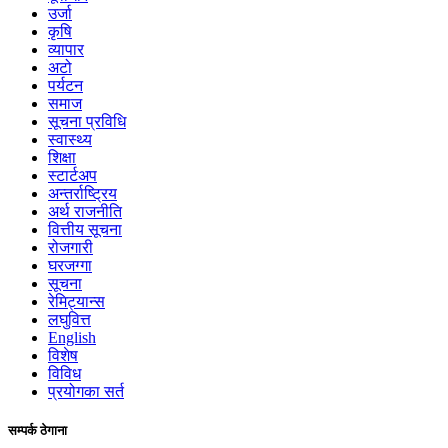
उर्जा
कृषि
व्यापार
अटो
पर्यटन
समाज
सूचना प्रविधि
स्वास्थ्य
शिक्षा
स्टार्टअप
अन्तर्राष्ट्रिय
अर्थ राजनीति
वित्तीय सूचना
रोजगारी
घरजग्गा
सूचना
रेमिट्यान्स
लघुवित्त
English
विशेष
विविध
प्रयोगका सर्त
सम्पर्क ठेगाना