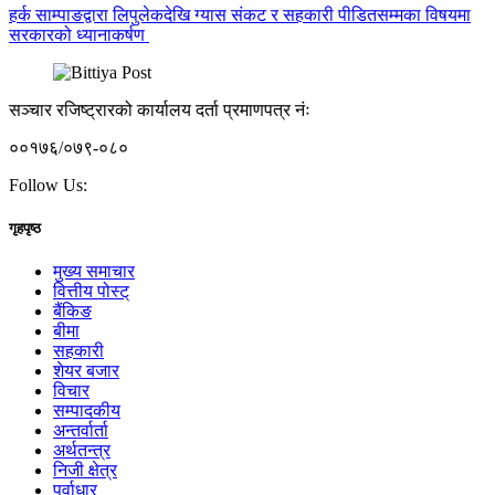
हर्क साम्पाङद्वारा लिपुलेकदेखि ग्यास संकट र सहकारी पीडितसम्मका विषयमा
सरकारको ध्यानाकर्षण
सञ्चार रजिष्ट्रारको कार्यालय दर्ता प्रमाणपत्र नंः
००१७६/०७९-०८०
Follow Us:
गृहपृष्ठ
मुख्य समाचार
वित्तीय पोस्ट्
बैंकिङ
बीमा
सहकारी
शेयर बजार
विचार
सम्पादकीय
अन्तर्वार्ता
अर्थतन्त्र
निजी क्षेत्र
पूर्वाधार