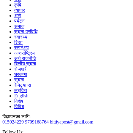
कृषि
व्यापार
अटो
पर्यटन
समाज
सूचना प्रविधि
स्वास्थ्य
शिक्षा
स्टार्टअप
अन्तर्राष्ट्रिय
अर्थ राजनीति
वित्तीय सूचना
रोजगारी
घरजग्गा
सूचना
रेमिट्यान्स
लघुवित्त
English
विशेष
विविध
विज्ञापनका लागि:
015924229
9709168764
bittiyapost@gmail.com
Follow Us: