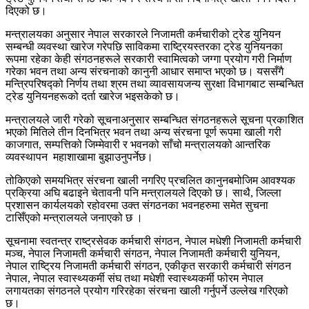
दिएको छ।
मन्त्रालयका अनुसार नेपाल सरकारले निजामती कर्मचारीको ट्रेड युनियन
सम्बन्धी व्यवस्था खारेज गरेपछि साविकमा राष्ट्रियस्तरका ट्रेड युनियनका
रूपमा रहेका केही संगठनहरूले सरकारी स्वामित्वको जग्गा प्रयोग गरी निर्माण
गरेका भवन तथा अन्य संरचनाको कानुनी आधार समाप्त भएको छ। यससँगै
मन्त्रिपरिषद्को निर्णय तथा श्रम तथा व्यावसायजन्य सुरक्षा विभागबाट सम्बन्धित
ट्रेड युनियनहरूको दर्ता खारेज भइसकेको छ।
मन्त्रालयले जारी गरेको सूचनाअनुसार सम्बन्धित संगठनहरूले सूचना प्रकाशित
भएको मितिले तीन दिनभित्र भवन तथा अन्य संरचना पूर्ण रूपमा खाली गरी
काजगात, सम्पत्तिको जिम्मेवारी र भवनको साँचो मन्त्रालयको आन्तरिक
व्यवस्थापन महाशाखामा बुझाउनुपर्नेछ।
तोकिएको समयभित्र संरचना खाली नगरिए प्रचलित कानुनबमोजिम आवश्यक
प्रक्रिया अघि बढाइने चेतावनी पनि मन्त्रालयले दिएको छ। साथै, जिल्ला
प्रशासन कार्यलयको रहोवरमा उक्त संगठनका भवनहरुमा समेत सुचना
टासिँएको मन्त्रालयले जनाएको छ ।
सूचनामा स्वतन्त्र राष्ट्रसेवक कर्मचारी संगठन, नेपाल मधेशी निजामती कर्मचारी
मञ्च, नेपाल निजामती कर्मचारी संगठन, नेपाल निजामती कर्मचारी युनियन,
नेपाल राष्ट्रिय निजामती कर्मचारी संगठन, एकीकृत सरकारी कर्मचारी संगठन
नेपाल, नेपाल स्वास्थ्यकर्मी संघ तथा मधेशी स्वास्थ्यकर्मी फोरम नेपाल
लगायतका संगठनले प्रयोग गरिरहेका संरचना खाली गर्नुपर्ने उल्लेख गरिएको
छ।