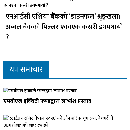
एनआईसी एशिया बैंकको ‘डाउनफल’ श्रृङ्खला:
अब्बल बैंकको पिल्लर एकाएक कसरी डगमगायो
?
थप समाचार
एमबीएल इक्विटी फण्डद्वारा लाभांश प्रस्ताव