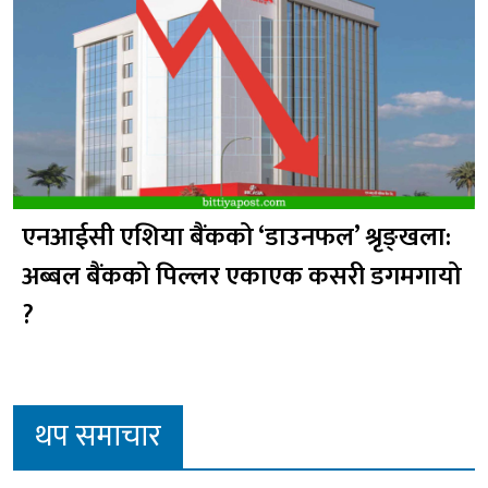
एनआईसी एशिया बैंकको ‘डाउनफल’ श्रृङ्खला:
अब्बल बैंकको पिल्लर एकाएक कसरी डगमगायो
?
थप समाचार