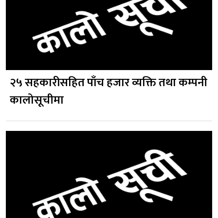
२५ सहकारीसहित पाँच हजार व्यक्ति तथा कम्पनी
कालोसूचीमा