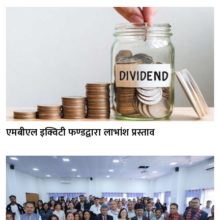
एमबीएल इक्विटी फण्डद्वारा लाभांश प्रस्ताव