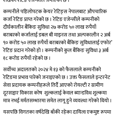
राखेको रेटिङ एजेन्सीले जनाएको छ ।
कम्पनीले पहिलोपटक केयर रेटिङ्स नेपालबाट औपचारिक
कर्जा रेटिङ प्राप्त गरेको छ । रेटिङ एजेन्सीले कम्पनीको
दीर्घकालीन बैंकिङ सुविधा २७ करोड ५० लाख रुपैयाँ
बराबरको कर्जालाई डबल बी माइनस तथा अल्पकालीन २ अर्ब
९० करोड ५० लाख रुपैयाँ बराबरको बैंकिङ सुविधालाई एफोर’
रेटिङ प्रदान गरेको हो । कम्पनीको कुल बैंकिङ सुविधा ३ अर्ब
१८ करोड रुपैयाँ रहेको छ ।
सर्वोच्च अदालतको २०२४ मे १३ को फैसलाले कम्पनीको
रेटिङमा प्रभाव पारेको जनाइएकाे छ । उक्त फैसलाले इन्टरनेट
सेवा प्रदायक कम्पनीहरूले तिर्दै आएको रोयल्टी र ग्रामीण
दूरसञ्चार विकास कोष शुल्कलाई केवल ब्यान्डविथ शुल्कमा
मात्र नभई मर्मतसम्भारमा समेत लागू हुने व्यवस्था गरेको थियो ।
यसपछि विगतका वर्षदेखि बाँकी रहेका दायित्व एकमुष्ट रूपमा