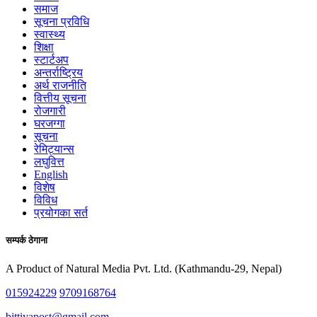
समाज
सूचना प्रविधि
स्वास्थ्य
शिक्षा
स्टार्टअप
अन्तर्राष्ट्रिय
अर्थ राजनीति
वित्तीय सूचना
रोजगारी
घरजग्गा
सूचना
रेमिट्यान्स
लघुवित्त
English
विशेष
विविध
प्रयोगका सर्त
सम्पर्क ठेगाना
A Product of Natural Media Pvt. Ltd. (Kathmandu-29, Nepal)
015924229
9709168764
bittiyapost@gmail.com