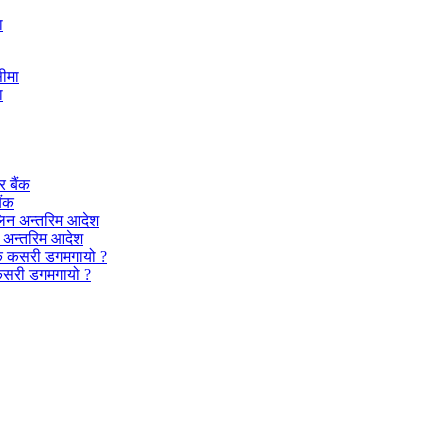
ा
ा
ैंक
न अन्तरिम आदेश
कसरी डगमगायो ?