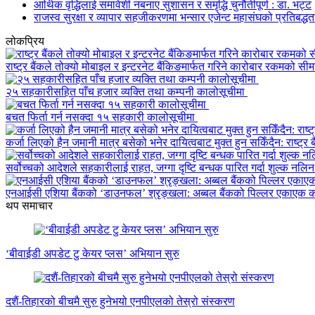
आर्थिक वृद्धिलाई समावेशी नबनाए सुशासन र समृद्धि चुनौतीपूर्ण : डा. भट्ट
राजस्व सुरक्षा र व्यापार सहजीकरणमा भन्सार एजेन्ट महासंघको प्रतिबद्धत
लोकप्रिय
राष्ट्र बैंकले तोक्यो मोबाइल र इन्टरनेट बैंकिङमार्फत गरिने कारोबार रकमको सीम
२५ सहकारीसहित पाँच हजार व्यक्ति तथा कम्पनी कालोसूचीमा
बचत फिर्ता गर्न नसक्दा १५ सहकारी कालोसूचीमा
कर्जा लिएको हैन जमानी मात्र बसेको भनेर दायित्वबाट मुक्त हुन सकिँदैन: राष्ट्र ब
सर्वोच्चको आदेशले सहकारीलाई राहत, जग्गा दृष्टि बन्धक पारित गर्दा शुल्क नलि
एनआईसी एशिया बैंकको ‘डाउनफल’ श्रृङ्खला: अब्बल बैंकको पिल्लर एकाएक 
थप समाचार
‘बीवाईडी अपडेट टु केयर प्लस’ अभियान सुरु
दशैं-तिहारको बीचमै सुरु हुनेभयो एनपीएलको तेस्रो संस्करण