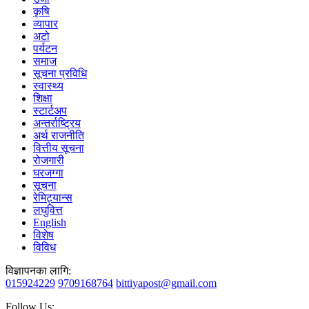
कृषि
व्यापार
अटो
पर्यटन
समाज
सूचना प्रविधि
स्वास्थ्य
शिक्षा
स्टार्टअप
अन्तर्राष्ट्रिय
अर्थ राजनीति
वित्तीय सूचना
रोजगारी
घरजग्गा
सूचना
रेमिट्यान्स
लघुवित्त
English
विशेष
विविध
विज्ञापनका लागि:
015924229
9709168764
bittiyapost@gmail.com
Follow Us: