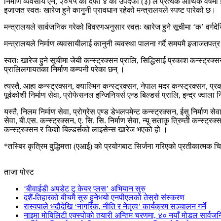
निर्माण व्यवसाय ऐन, २०५५ को दफा ४ को उपदफा (३) ले प्रत्येक आर्थिक वर्षमा
इजाजत स्वतः खारेज हुने कानुनी प्रावधान रहेको मन्त्रालयले स्पष्ट पारेको छ।
मन्त्रालयले सार्वजनिक गरेको विवरणअनुसार स्वतः खारेज हुने सूचीमा ‘क’ वर्गदेख
मन्त्रालयले निर्माण व्यवसायीलाई कानुनी व्यवस्था पालना गर्दै समयमै इजाजतप
स्वतः खारेज हुने सूचीमा जेयी कन्स्ट्रक्सन प्रालि, सिद्धिसाई प्रकाश कन्स्ट्रक
प्रालिलगायतका निर्माण कम्पनी परेका छन् ।
त्यस्तै, आहा कन्स्ट्रक्सन, क्याल्भिन कन्स्ट्रक्सन, नेपाल मदर कन्स्ट्रक्सन, प्र
पूर्वकोशी निर्माण सेवा, प्रोफेसनल इन्जिनियर्स एन्ड बिल्डर्स प्रालि, इन्द्र ज्वाला
यस्तै, निलम निर्माण सेवा, प्रोग्रेस एण्ड डेभलपमेन्ट कन्स्ट्रक्सन, ईसु निर्माण सेव
सेवा, बी.एस. कन्स्ट्रक्सन, ए. सि. सि. निर्माण सेवा, न्यू सताकृ त्रिम्ती कन्स्ट्र
कन्स्ट्रक्सन र किशो बिल्डर्सको लाइसेन्स खारेज भएको हो ।
*तस्बिर कृत्रिम बुद्धिमत्ता (एआई) को प्रयोगबाट सिर्जना गरिएको प्रतीकात्मक च
ताजा पोस्ट
‘बीवाईडी अपडेट टु केयर प्लस’ अभियान सुरु
दशैं-तिहारको बीचमै सुरु हुनेभयो एनपीएलको तेस्रो संस्करण
रास्वपाले भदौदेखि ‘नागरिक, नीति र नेतृत्व’ कार्यक्रम सञ्चालन गर्ने
नाइमा मोबिलिटी एक्स्पोको तयारी अन्तिम चरणमा, ४० नयाँ मोडल सार्वजनि