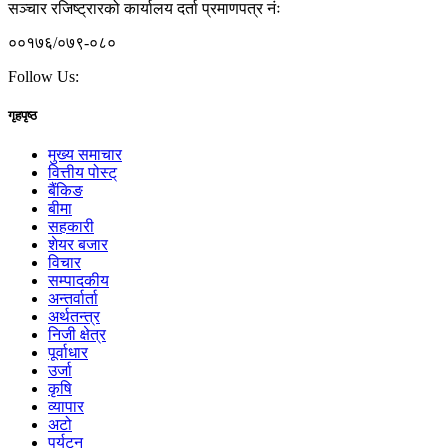
सञ्चार रजिष्ट्रारको कार्यालय दर्ता प्रमाणपत्र नंः
००१७६/०७९-०८०
Follow Us:
गृहपृष्ठ
मुख्य समाचार
वित्तीय पोस्ट्
बैंकिङ
बीमा
सहकारी
शेयर बजार
विचार
सम्पादकीय
अन्तर्वार्ता
अर्थतन्त्र
निजी क्षेत्र
पूर्वाधार
उर्जा
कृषि
व्यापार
अटो
पर्यटन