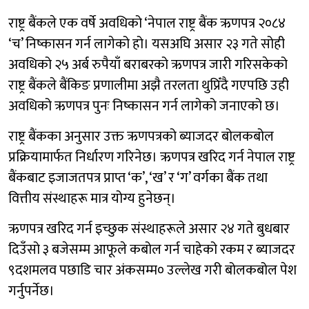
राष्ट्र बैंकले एक वर्षे अवधिको ‘नेपाल राष्ट्र बैंक ऋणपत्र २०८४
‘च’ निष्कासन गर्न लागेको हो। यसअघि असार २३ गते सोही
अवधिको २५ अर्ब रुपैयाँ बराबरको ऋणपत्र जारी गरिसकेको
राष्ट्र बैंकले बैंकिङ प्रणालीमा अझै तरलता थुप्रिँदै गएपछि उही
अवधिको ऋणपत्र पुनः निष्कासन गर्न लागेको जनाएको छ।
राष्ट्र बैंकका अनुसार उक्त ऋणपत्रको ब्याजदर बोलकबोल
प्रक्रियामार्फत निर्धारण गरिनेछ। ऋणपत्र खरिद गर्न नेपाल राष्ट्र
बैंकबाट इजाजतपत्र प्राप्त ‘क’, ‘ख’ र ‘ग’ वर्गका बैंक तथा
वित्तीय संस्थाहरू मात्र योग्य हुनेछन्।
ऋणपत्र खरिद गर्न इच्छुक संस्थाहरूले असार २४ गते बुधबार
दिउँसो ३ बजेसम्म आफूले कबोल गर्न चाहेको रकम र ब्याजदर
९दशमलव पछाडि चार अंकसम्म० उल्लेख गरी बोलकबोल पेश
गर्नुपर्नेछ।