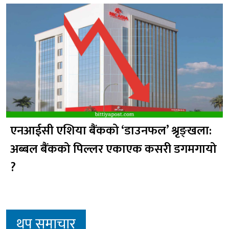
एनआईसी एशिया बैंकको ‘डाउनफल’ श्रृङ्खला:
अब्बल बैंकको पिल्लर एकाएक कसरी डगमगायो
?
थप समाचार