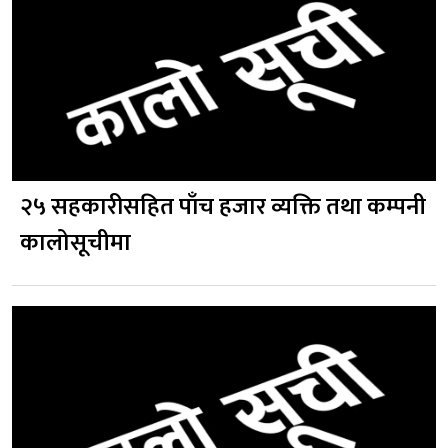
२५ सहकारीसहित पाँच हजार व्यक्ति तथा कम्पनी
कालोसूचीमा