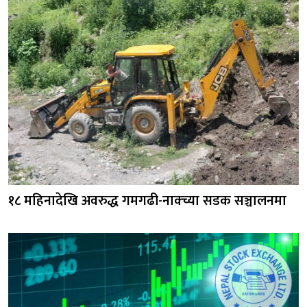
१८ महिनादेखि अवरुद्ध गमगढी-नाक्च्या सडक सञ्चालनमा