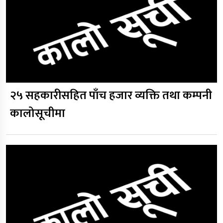
२५ सहकारीसहित पाँच हजार व्यक्ति तथा कम्पनी
कालोसूचीमा