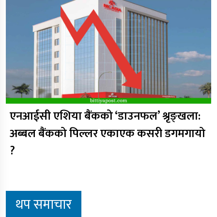
एनआईसी एशिया बैंकको ‘डाउनफल’ श्रृङ्खला:
अब्बल बैंकको पिल्लर एकाएक कसरी डगमगायो
?
थप समाचार