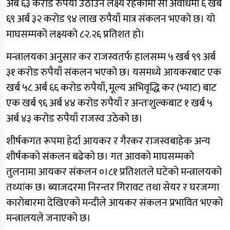
अर्ब ६३ करोड रुपैयाँ उठाउने लक्ष्य रहेकामा सो अवधिमा ६ खर्ब
६९ अर्ब ३२ करोड ९४ लाख रुपैयाँ मात्र संकलन भएको छ। यो
माघसम्मको लक्ष्यको ८२.२६ प्रतिशत हो।
मन्त्रालयका अनुसार कर राजस्वतर्फ हालसम्म ५ खर्ब ९९ अर्ब
३१ करोड रुपैयाँ संकलन भएको छ। यसमध्ये आयकरबाट एक
खर्ब ५८ अर्ब ६६ करोड रुपैयाँ, मूल्य अभिवृद्धि कर (भ्याट) बाट
एक खर्ब ९६ अर्ब ४४ करोड रुपैयाँ र अन्तःशुल्कबाट १ खर्ब ५
अर्ब ४३ करोड रुपैयाँ राजस्व उठेको छ।
शीर्षकगत रूपमा हेर्दा आयकर र गैरकर राजस्वबाहेक अन्य
शीर्षकको संकलन बढेको छ। गत आवको माघसम्मको
तुलनामा आयकर संकलन ०।८१ प्रतिशतले घटेको मन्त्रालयको
तथ्यांक छ। ब्याजदरमा निरन्तर गिरावट तथा सेयर र घरजग्गा
कारोबारमा देखिएको मन्दीले आयकर संकलन प्रभावित भएको
मन्त्रालयले जनाएको छ।