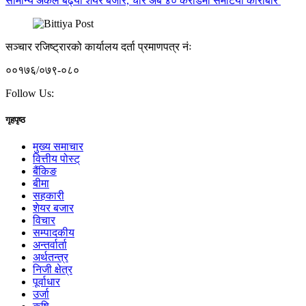
सामान्य अंकले बढ्यो शेयर बजार, चार अर्ब ४० करोडमा समेटियो कारोबार
सञ्चार रजिष्ट्रारको कार्यालय दर्ता प्रमाणपत्र नंः
००१७६/०७९-०८०
Follow Us:
गृहपृष्ठ
मुख्य समाचार
वित्तीय पोस्ट्
बैंकिङ
बीमा
सहकारी
शेयर बजार
विचार
सम्पादकीय
अन्तर्वार्ता
अर्थतन्त्र
निजी क्षेत्र
पूर्वाधार
उर्जा