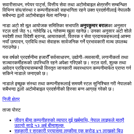
सवारीसाधन, स्पेयर पार्ट्स, वित्तीय सेवा तथा अटोमोबाइल क्षेत्रसँग सम्बन्धित
विभिन्न संघ/संस्था र कम्पनीहरूको सहभागिता रहने उक्त प्रदर्शनीलाई नेपालकै
सबैभन्दा ठूलो अटोमोबाइल मेला मानिन्छ।
नाडा अटो शो मूल आयोजक समितिका सभापति
अनुपकुमार बराल
का अनुसार
स्टल दर्ता जेठ १८ गतेदेखि २६ गतेसम्म खुला रहनेछ। उनका अनुसार अटो शोले
स्वदेशी तथा विदेशी ब्रान्ड, आयातकर्ता, वितरक र सेवा प्रदायकहरूलाई आफ्ना
नयाँ उत्पादन, प्रविधि तथा सेवाहरू सार्वजनिक गर्ने प्रभावकारी मञ्च उपलब्ध
गराउनेछ।
यस वर्षको प्रदर्शनीमा हजारौँ सर्वसाधारण, उद्योगी–व्यवसायी, लगानीकर्ता तथा
सञ्चारकर्मीहरूको उपस्थिति रहने अपेक्षा गरिएको छ। स्टल दर्ता, शुल्क तथा
आवेदन प्रक्रियासम्बन्धी विस्तृत जानकारी व्यवस्थापन कम्पनीमार्फत प्राप्त गर्न
सकिने नाडाले जनाएको छ।
नाडाले इच्छुक संस्था तथा कम्पनीहरूलाई समयमै स्टल सुनिश्चित गरी नेपालको
सबैभन्दा ठूलो अटोमोबाइल प्रदर्शनीको हिस्सा बन्न आग्रह गरेको छ।
निजी क्षेत्र
ताजा पोस्ट
जीवन बीमा कम्पनीहरुको व्यापार दुई खर्बमाथि, नेपाल लाइफले मात्रै
उठायो साढे ५३ अर्ब बीमाशुल्क
सहकारी र सरकारी प्रयासमा लम्कीमा एक करोड ४१ लाखको बिउ