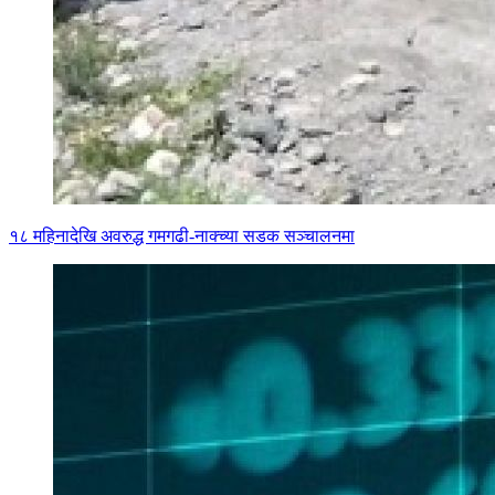
१८ महिनादेखि अवरुद्ध गमगढी-नाक्च्या सडक सञ्चालनमा