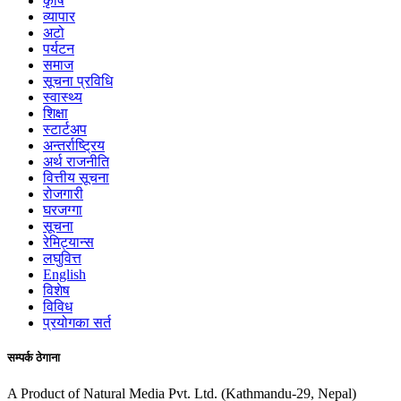
कृषि
व्यापार
अटो
पर्यटन
समाज
सूचना प्रविधि
स्वास्थ्य
शिक्षा
स्टार्टअप
अन्तर्राष्ट्रिय
अर्थ राजनीति
वित्तीय सूचना
रोजगारी
घरजग्गा
सूचना
रेमिट्यान्स
लघुवित्त
English
विशेष
विविध
प्रयोगका सर्त
सम्पर्क ठेगाना
A Product of Natural Media Pvt. Ltd. (Kathmandu-29, Nepal)