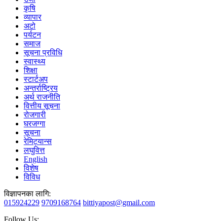
कृषि
व्यापार
अटो
पर्यटन
समाज
सूचना प्रविधि
स्वास्थ्य
शिक्षा
स्टार्टअप
अन्तर्राष्ट्रिय
अर्थ राजनीति
वित्तीय सूचना
रोजगारी
घरजग्गा
सूचना
रेमिट्यान्स
लघुवित्त
English
विशेष
विविध
विज्ञापनका लागि:
015924229
9709168764
bittiyapost@gmail.com
Follow Us: