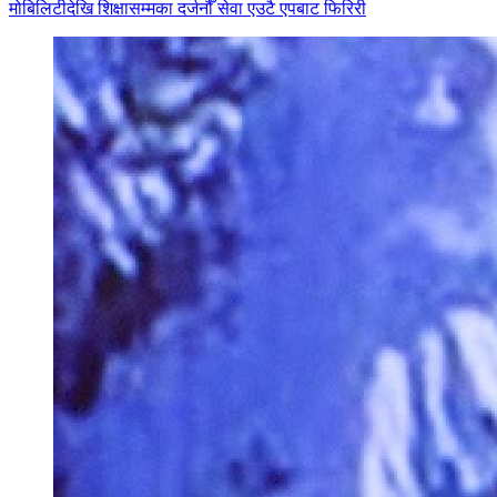
मोबिलिटीदेखि शिक्षासम्मका दर्जनौँ सेवा एउटै एपबाट फिरिरी