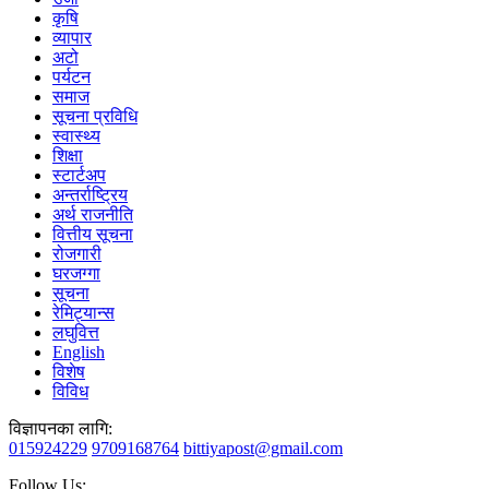
कृषि
व्यापार
अटो
पर्यटन
समाज
सूचना प्रविधि
स्वास्थ्य
शिक्षा
स्टार्टअप
अन्तर्राष्ट्रिय
अर्थ राजनीति
वित्तीय सूचना
रोजगारी
घरजग्गा
सूचना
रेमिट्यान्स
लघुवित्त
English
विशेष
विविध
विज्ञापनका लागि:
015924229
9709168764
bittiyapost@gmail.com
Follow Us: