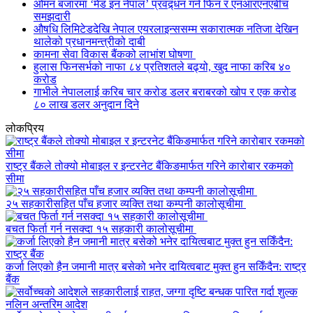
ओमन बजारमा ‘मेड इन नेपाल’ प्रवद्र्धन गर्न फिन र एनआरएनएबीच
समझदारी
औषधि लिमिटेडदेखि नेपाल एयरलाइन्ससम्म सकारात्मक नतिजा देखिन
थालेको प्रधानमन्त्रीको दाबी
कामना सेवा विकास बैंकको लाभांश घोषणा
हुलास फिनसर्भको नाफा ८४ प्रतिशतले बढ्यो, खुद नाफा करिब ४०
करोड
गाभीले नेपाललाई करिब चार करोड डलर बराबरको खोप र एक करोड
८० लाख डलर अनुदान दिने
लोकप्रिय
राष्ट्र बैंकले तोक्यो मोबाइल र इन्टरनेट बैंकिङमार्फत गरिने कारोबार रकमको
सीमा
२५ सहकारीसहित पाँच हजार व्यक्ति तथा कम्पनी कालोसूचीमा
बचत फिर्ता गर्न नसक्दा १५ सहकारी कालोसूचीमा
कर्जा लिएको हैन जमानी मात्र बसेको भनेर दायित्वबाट मुक्त हुन सकिँदैन: राष्ट्र
बैंक