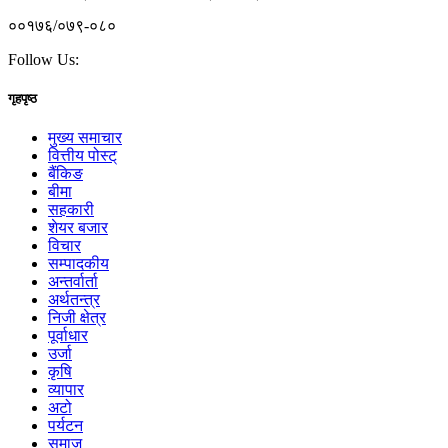
००१७६/०७९-०८०
Follow Us:
गृहपृष्ठ
मुख्य समाचार
वित्तीय पोस्ट्
बैंकिङ
बीमा
सहकारी
शेयर बजार
विचार
सम्पादकीय
अन्तर्वार्ता
अर्थतन्त्र
निजी क्षेत्र
पूर्वाधार
उर्जा
कृषि
व्यापार
अटो
पर्यटन
समाज