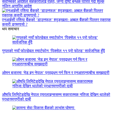
सर्वोच्चको आदेशले सहकारीलाई राहत, जग्गा दृष्टि बन्धक पारित गर्दा शुल्क
नलिन अन्तरिम आदेश
एनआईसी एशिया बैंकको ‘डाउनफल’ श्रृङ्खला: अब्बल बैंकको पिल्लर एकाएक
कसरी डगमगायो ?
थप समाचार
गुगलको नयाँ फोल्डेबल स्मार्टफोन ‘पिक्सेल ११ प्रो फोल्ड’ सार्वजनिक हुँदै
ओमन बजारमा ‘मेड इन नेपाल’ प्रवद्र्धन गर्न फिन र एनआरएनएबीच समझदारी
औषधि लिमिटेडदेखि नेपाल एयरलाइन्ससम्म सकारात्मक नतिजा देखिन थालेको
प्रधानमन्त्रीको दाबी