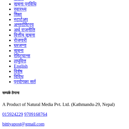
सूचना प्रविधि
स्वास्थ्य
शिक्षा
स्टार्टअप
अन्तर्राष्ट्रिय
अर्थ राजनीति
वित्तीय सूचना
रोजगारी
घरजग्गा
सूचना
रेमिट्यान्स
लघुवित्त
English
विशेष
विविध
प्रयोगका सर्त
सम्पर्क ठेगाना
A Product of Natural Media Pvt. Ltd. (Kathmandu-29, Nepal)
015924229
9709168764
bittiyapost@gmail.com