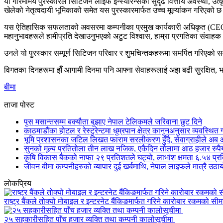
यो गरिमामय पुरस्कारले सिटिजन लाइफ इन्स्योरेन्सको सुदृढ वित्तीय अवस्था, उत्क
खेलेको नेतृत्वदायी भूमिकाको समेत यस पुरस्कारमार्फत उच्च मूल्यांकन गरिएको 
यस ऐतिहासिक सफलताको अवसरमा कम्पनीका प्रमुख कार्यकारी अधिकृत (CEO) ले गौरव 
महानुभावहरूले हामीप्रति देखाउनुभएको अटुट विश्वास, हाम्रा प्रगतिका संवाह
उनले यो पुरस्कार सम्पूर्ण सिटिजन परिवार र शुभचिन्तकहरूमा समर्पित गरिएको
विगतका दिनहरूमा झैँ आगामी दिनमा पनि आफ्ना सेवाहरूलाई अझ बढी सुरक्षित, भर
बीमा
ताजा पोस्ट
पुस मसान्तसम्म बक्यौता बुझाए नेपाल टेलिकमले जरिवाना छुट दिने
काठमाडौंका होटल र रेस्टुरेन्टमा धुम्रपान क्षेत्र कानुनअनुसार व्यवस्थि
भूमि प्रशासनका जटिल लिखत फाराम सरलीकरण हुँदै, सेवाग्राहीले अब आफ
सुनको मूल्य प्रतितोला तीन लाख नजिक, एकैदिन तोलामा आठ हजार रुपैय
कृषि विकास बैंकको नाफा २९ प्रतिशतले घट्यो, लाभांश क्षमता ६.५४ प्
जीवन बीमा कम्पनीहरुको व्यापार दुई खर्बमाथि, नेपाल लाइफले मात्रै उठाय
लोकप्रिय
राष्ट्र बैंकले तोक्यो मोबाइल र इन्टरनेट बैंकिङमार्फत गरिने कारोबार रकमको सीम
२५ सहकारीसहित पाँच हजार व्यक्ति तथा कम्पनी कालोसूचीमा