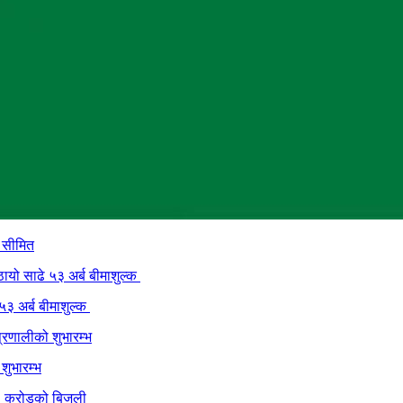
ा सीमित
 ५३ अर्ब बीमाशुल्क
शुभारम्भ