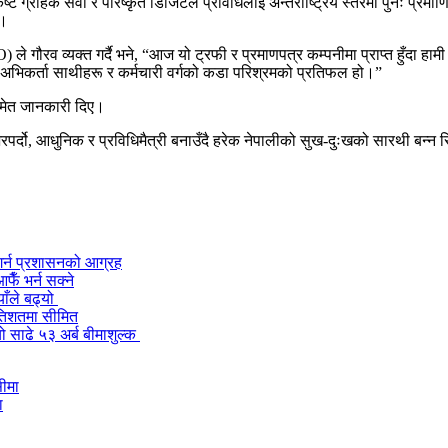
ृष्ट ग्राहक सेवा र परिष्कृत डिजिटल प्रविधिलाई अन्तर्राष्ट्रिय स्तरमा पुनः प्र
छ।
व्यक्त गर्दै भने, “आज यो ट्रफी र प्रमाणपत्र कम्पनीमा प्राप्त हुँदा हामी अत्
क अभिकर्ता साथीहरू र कर्मचारी वर्गको कडा परिश्रमको प्रतिफल हो।”
 समेत जानकारी दिए।
पर्दो, आधुनिक र प्रविधिमैत्री बनाउँदै हरेक नेपालीको सुख-दुःखको सारथी बन्न 
त गर्न प्रशासनको आग्रह
ैँ भर्न सक्ने
ाँले बढ्यो
रतिशतमा सीमित
ो साढे ५३ अर्ब बीमाशुल्क
ा