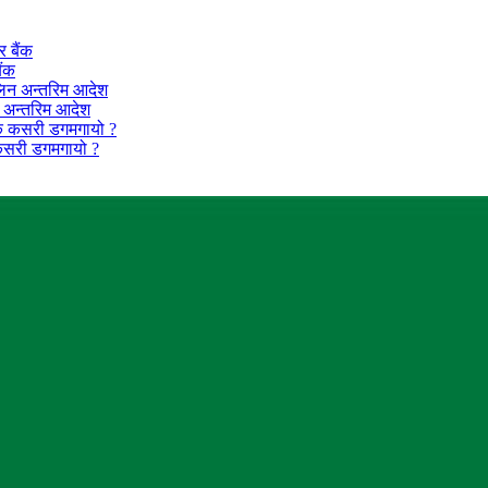
ैंक
न अन्तरिम आदेश
कसरी डगमगायो ?