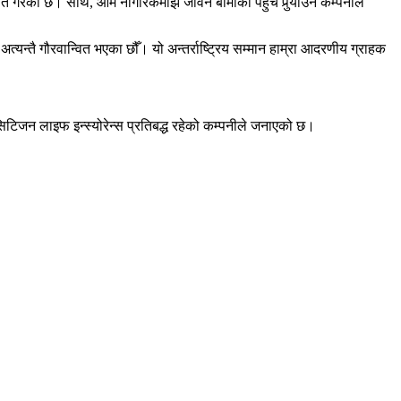
माणित गरेको छ। साथै, आम नागरिकमाझ जीवन बीमाको पहुँच पुर्‍याउन कम्पनीले
यन्तै गौरवान्वित भएका छौँ। यो अन्तर्राष्ट्रिय सम्मान हाम्रा आदरणीय ग्राहक
सिटिजन लाइफ इन्स्योरेन्स प्रतिबद्ध रहेको कम्पनीले जनाएको छ।