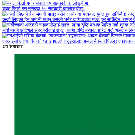
बचत फिर्ता गर्न नसक्दा १५ सहकारी कालोसूचीमा
कर्जा लिएको हैन जमानी मात्र बसेको भनेर दायित्वबाट मुक्त हुन सकिँदैन: राष्ट्र ब
सर्वोच्चको आदेशले सहकारीलाई राहत, जग्गा दृष्टि बन्धक पारित गर्दा शुल्क नलि
एनआईसी एशिया बैंकको ‘डाउनफल’ श्रृङ्खला: अब्बल बैंकको पिल्लर एकाएक 
थप समाचार