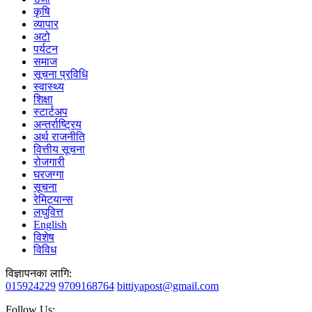
कृषि
व्यापार
अटो
पर्यटन
समाज
सूचना प्रविधि
स्वास्थ्य
शिक्षा
स्टार्टअप
अन्तर्राष्ट्रिय
अर्थ राजनीति
वित्तीय सूचना
रोजगारी
घरजग्गा
सूचना
रेमिट्यान्स
लघुवित्त
English
विशेष
विविध
विज्ञापनका लागि:
015924229
9709168764
bittiyapost@gmail.com
Follow Us: