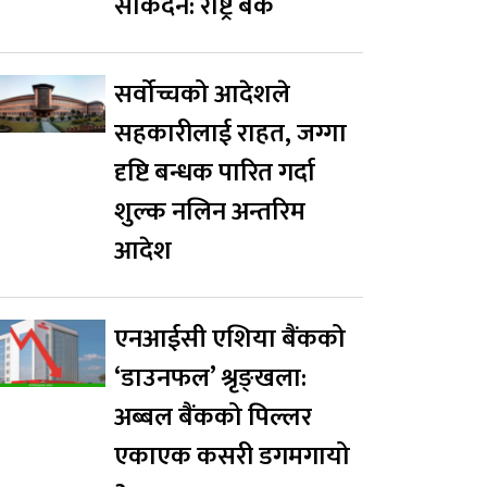
सकिँदैन: राष्ट्र बैंक
सर्वोच्चको आदेशले
सहकारीलाई राहत, जग्गा
दृष्टि बन्धक पारित गर्दा
शुल्क नलिन अन्तरिम
आदेश
एनआईसी एशिया बैंकको
‘डाउनफल’ श्रृङ्खला:
अब्बल बैंकको पिल्लर
एकाएक कसरी डगमगायो