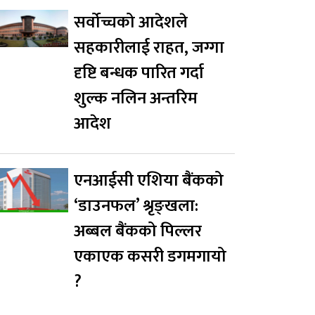
सर्वोच्चको आदेशले
सहकारीलाई राहत, जग्गा
दृष्टि बन्धक पारित गर्दा
शुल्क नलिन अन्तरिम
आदेश
एनआईसी एशिया बैंकको
‘डाउनफल’ श्रृङ्खला:
अब्बल बैंकको पिल्लर
एकाएक कसरी डगमगायो
?