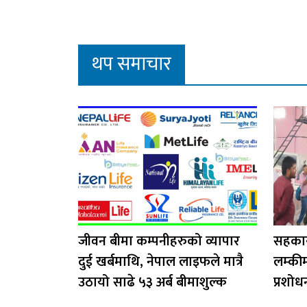
थप समाचार
जीवन बीमा कम्पनीहरुको व्यापार
सहकार
दुई खर्बमाथि, नेपाल लाइफले मात्रै
लम्की
उठायो साढे ५३ अर्ब बीमाशुल्क
प्रशोध