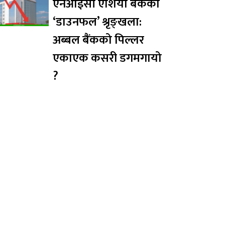
एनआईसी एशिया बैंकको
‘डाउनफल’ श्रृङ्खला:
अब्बल बैंकको पिल्लर
एकाएक कसरी डगमगायो
?