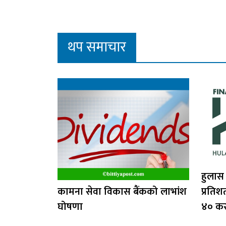
थप समाचार
हुलास
कामना सेवा विकास बैंकको लाभांश
प्रतिश
घोषणा
४० क