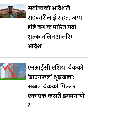
सर्वोच्चको आदेशले
सहकारीलाई राहत, जग्गा
दृष्टि बन्धक पारित गर्दा
शुल्क नलिन अन्तरिम
आदेश
एनआईसी एशिया बैंकको
‘डाउनफल’ श्रृङ्खला:
अब्बल बैंकको पिल्लर
एकाएक कसरी डगमगायो
?