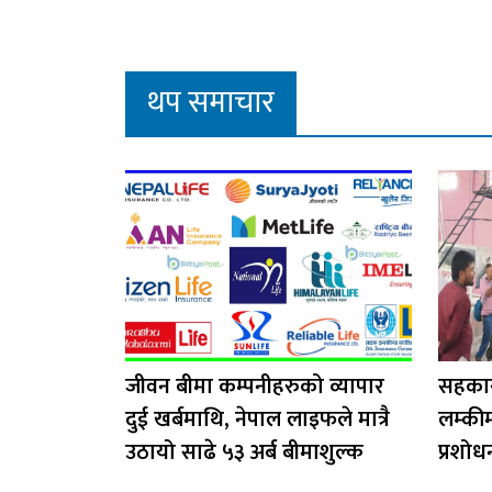
थप समाचार
जीवन बीमा कम्पनीहरुको व्यापार
सहकार
दुई खर्बमाथि, नेपाल लाइफले मात्रै
लम्की
उठायो साढे ५३ अर्ब बीमाशुल्क
प्रशोध