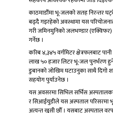
सहकार्य आवश्यक रहेकोमा जोड दिइएको
काठमाडौंमा भू-जलको सतह निरन्तर घट्दै 
बढ्दै गइरहेको अवस्थामा यस परियोजनाले
गरी जमिनमुनिको जलभण्डार (एक्विफर) पुनर
गर्नेछ ।
करिब ४,३४५ वर्गमिटर क्षेत्रफलबाट पानी
लाख ५० हजार लिटर भू-जल पुनर्भरण हुने 
डुबानको जोखिम घटाउनुका साथै दिगो श
सहयोग पुर्याउनेछ ।
यस अवसरमा सिभिल सर्भिस अस्पतालका उ
र सिआईयुडीले यस अस्पताल परिसरमा भू
अत्यन्त खुसी छौँ । यसबाट अस्पताल वरपर