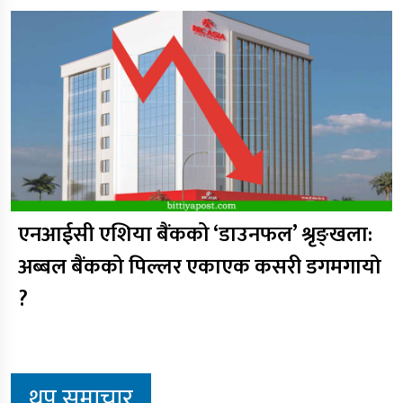
एनआईसी एशिया बैंकको ‘डाउनफल’ श्रृङ्खला:
अब्बल बैंकको पिल्लर एकाएक कसरी डगमगायो
?
थप समाचार