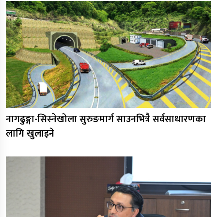
नागढुङ्गा-सिस्नेखोला सुरुङमार्ग साउनभित्रै सर्वसाधारणका
लागि खुलाइने