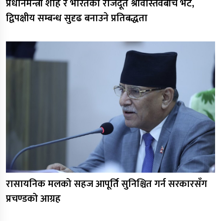
प्रधानमन्त्री शाह र भारतका राजदूत श्रीवास्तवबीच भेट,
द्विपक्षीय सम्बन्ध सुदृढ बनाउने प्रतिबद्धता
रासायनिक मलको सहज आपूर्ति सुनिश्चित गर्न सरकारसँग
प्रचण्डको आग्रह