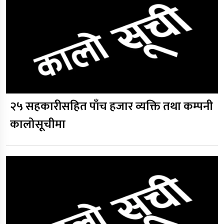
२५ सहकारीसहित पाँच हजार व्यक्ति तथा कम्पनी
कालोसूचीमा