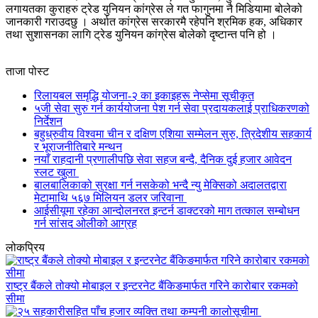
लगायतका कुराहरु ट्रेड युनियन कांग्रेस ले गत फागुनमा नै मिडियामा बोलेको
जानकारी गराउदछु । अर्थात कांग्रेस सरकारमै रहेपनि श्रमिक हक, अधिकार
तथा सुशासनका लागि ट्रेड युनियन कांग्रेस बोलेको दृष्टान्त पनि हो ।
ताजा पोस्ट
रिलायबल समृद्धि योजना-२ का इकाइहरू नेप्सेमा सूचीकृत
५जी सेवा सुरु गर्न कार्ययोजना पेश गर्न सेवा प्रदायकलाई प्राधिकरणको
निर्देशन
बहुध्रुवीय विश्वमा चीन र दक्षिण एशिया सम्मेलन सुरु, त्रिदेशीय सहकार्य
र भूराजनीतिबारे मन्थन
नयाँ राहदानी प्रणालीपछि सेवा सहज बन्दै, दैनिक दुई हजार आवेदन
स्लट खुला
बालबालिकाको सुरक्षा गर्न नसकेको भन्दै न्यु मेक्सिको अदालतद्वारा
मेटामाथि ५६७ मिलियन डलर जरिवाना
आईसीयूमा रहेका आन्दोलनरत इन्टर्न डाक्टरको माग तत्काल सम्बोधन
गर्न सांसद ओलीको आग्रह
लोकप्रिय
राष्ट्र बैंकले तोक्यो मोबाइल र इन्टरनेट बैंकिङमार्फत गरिने कारोबार रकमको
सीमा