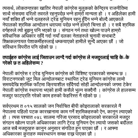
त्यसर्थ, लोकतन्त्रका खातिर नेपाली कांग्रेस मुलुकको केन्द्रिय राजनीतिमा
साथै संसदमा दरिलो तवरले रहनुपर्दछ भन्ने हाम्रो मान्यता हो । र अहिलेका हामी
नयाँ शक्ति हौं भन्ने दलहरुले ट्रेड युनियन रहनु हुँदैन भन्ने बोल्दै आएकाले
नेपालको श्रमिक आन्दोलन धरापमा पर्दछ भन्ने हाम्रो चिन्ता हो । र सबै श्रमिक
वर्गहरुले त्यो बुझनु पनि भएको छ । संगठन गर्न तथा खोल्न पाउने हाम्रो
संवैधानिक अधिकार रहँदै गर्दा नयाँ दलका नेताहरुले चुनावी सभाबाटै
शिक्षकलगायत पेशाकर्मीहरुलाई धम्कयाएको हामीले सुन्दै आएका छौं । जो
संविधान विपरीत पनि रहेको छ ।
तपाईहरु कांग्रेस लाई जिताउन लाग्दै गर्दा कांग्रेस ले मजदुरलाई चाहि के–के
गरेको छ त अहिलेसम्म ?
नेपाली कांग्रेस र ट्रेड युनियन कांग्रेस को विशिष्ट प्रकारको सम्बन्ध छ ।
विराटनगरको जुट मिल आन्दोलनबाट स्थापित ट्रेड युनियन कांग्रेस लामो
समयदेखि श्रमिक फाँटमा क्रियाशील रहँदैगर्दा सोही आन्दोलनको जगमा टेकेर
नेपाली कांग्रेस स्थापना भएको हामी कसैले भुल्न सक्दैनौ । कांग्रेस ले हालसम्म
मजदुर फाटप्रति गरेको काम हरुको फेहरिस्त नै रहेको छ ।
सर्वप्रथम त ०१५ सालको जन निर्वाचित बीपी कोइरालाको सरकारले नै
नेपालमा पहिलो पटक कारखानामा काम गर्ने श्रमिकहरुको ऐन, कानुन ल्याएको
हो । त्यस पश्चात ०४८ सालमा गरिजा प्रसाद कोइरालाको सरकारले मजदुर
संगठन खोल्न पाउने अधिकारका लागि टे्रड युनियन ऐन ल्यायो जसको बदौलत
आज सबै मजदुरहरु कानुन अनुसार संगठित हुन पाएका छौं । र आफ्ना
अधिकारका कुराहरु व्यवस्थापन समक्ष राख्न पाएका छौ ।