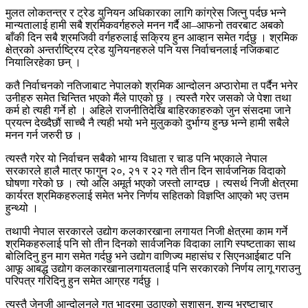
मुलत लोकतन्त्र र ट्रेड युनियन अधिकारका लागि कांग्रेस जित्नु पर्दछ भन्ने
मान्यतालाई हामी सबै श्रमिकवर्गहरुले मनन गर्दै आ–आफनो तवरबाट अबको
बाँकी दिन सबै श्रमजिवी वर्गहरुलाई सक्रिय हुन आव्हान समेत गर्दछु । श्रमिक
क्षेत्रको अन्तर्राष्ट्रिय ट्रेड युनियनहरुले पनि यस निर्वाचनलाई नजिकबाट
नियालिरहेका छन् ।
कतै निर्वाचनको नतिजाबाट नेपालको श्रमिक आन्दोलन अप्ठारोमा त पर्दैन भनेर
उनीहरु समेत चिन्तित भएको मैंले पाएको छु । त्यस्तै गरेर जसको जे पेशा तथा
कर्म हो त्यही गर्ने हो । अहिले राजनीतिदेखि बाहिरकाहरुको जुन संसदमा जाने
प्रयत्न देख्दैछौं साच्चै नै त्यही भयो भने मुलुकको दुर्भाग्य हुन्छ भन्ने हामी सबैले
मनन गर्न जरुरी छ ।
त्यस्तै गरेर यो निर्वाचन सबैको भाग्य विधाता र चाड पनि भएकाले नेपाल
सरकारले हालै मात्र फागुन २०, २१ र २२ गते तीन दिन सार्वजनिक विदाको
घोषणा गरेको छ । त्यो अलि अमूर्त भएको जस्तो लाग्दछ । त्यसर्थ निजी क्षेत्रमा
कार्यरत श्रमिकहरुलाई समेत भनेर निर्णय सहितको विज्ञप्ति आएको भए उत्तम
हुन्थ्यो ।
तथापी नेपाल सरकारले उद्योग कलकारखाना लगायत निजी क्षेत्रमा काम गर्ने
श्रमिकहरुलाई पनि सो तीन दिनको सार्वजनिक विदाका लागि स्पष्टताका साथ
बोलिदिनु हुन माग समेत गर्दछु भने उद्योग वाणिज्य महासंघ र सिएनआईबाट पनि
आफू आबद्ध उद्योग कलकारखानालगायतलाई पनि सरकारको निर्णय लागू गराउनु
परिपत्र गरिदिनु हुन समेत आग्रह गर्दछु ।
त्यस्तै जेनजी आन्दोलनले गत भाद्रमा उठाएको सुशासन, शुन्य भ्रष्टाचार