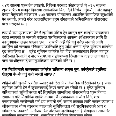
०४९ सालमा श्रम ऐन ल्याइयो, गिरिजा प्रसाद कोइरालाले नै ०६५ सालमा
अन्र्तराष्ट्रिय मजदुर दिवसमा सार्वजनिक विदा दिने निर्णय गर्नुभयो । शेर बहादुर
देउवा नेतृत्वको सरकारले ०७४ सालमा योगदानमा आधारित सामाजिक सुरक्षाको
ऐन ल्यायो, त्यस्तै गरेर अन्र्तराष्ट्रिय श्रम संगठनको अभिसन्धिहरु संसदबाट
पास गराएको छ ।
त्यसर्थ यस प्रकारका धेरै नै श्रमिक पक्षिय ऐन कानुन हरु कांग्रेस सरकारमा
रहदा ल्याएको छ जसको बदौलत श्रमिकहरुले आफना अधिकारका लागि ति
कानुनमार्फत लड्न पाएका छन् । तथापी अझै धेरै गर्नु पर्नेछ जसको लागि
कांग्रेस को संसदमा गरिमामय उपस्थिति हुनु पर्दछ भन्नेमा ट्रेड युनियन कांग्रेस
दृढ संकल्पित छ । ट्रेड युनियन कांग्रेस का विज्ञ सल्लाहकार विजय बहादुर
स्वाँरलाई कैलाली २ बाट प्रत्यक्षमा र पूर्वअध्यक्ष खिलानाथ दाहाल लगायत ६
जना साथीहरुलाई समानुपातिकमा समेटेको पनि छ ।
यस निर्वाचनको माध्यमबाट कांग्रेस शक्तिमा आएमा पुनः कांग्रेसले श्रमिक
क्षेत्रमा के–के गर्नु पर्ला जस्तो लाग्छ ?
अहिले पनि चुनावी प्रतिज्ञा–पत्र कांग्रेस ले सार्वजनिक गरिसकेको छ । जसमा
श्रमिक पक्षीय धेरै नै कुराहरुलाई लिएर सम्बोधन गरेको छ । ट्रेड युनियन
अधिकारको सुनिश्चितता गर्दै त्रिपक्षिय सामाजिक संवादमार्फत श्रम विवाद
समाधान गरि औद्योगिक शान्ति कायम गर्दै उत्पादकत्वमा जोड दिने, श्रम
प्रशासनको स्तरोन्नती गर्न थप लगानी गर्ने, समान कामका लागि समान ज्याला र
जीवनयापन योग्य न्यूनतम ज्यालाको सुनिश्चितता गर्दै श्रमिकहरुको आय र
जीवनस्तर उकास्ने, अनौपचारिक क्षेत्रका श्रमिकहरुलाई योगदानमा आधारित
सामाजिक सुरक्षामा जोडने, आन्तरिक र वैदेशिक रोजगारमा रहेका