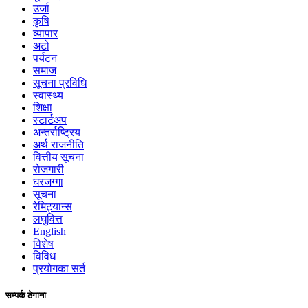
उर्जा
कृषि
व्यापार
अटो
पर्यटन
समाज
सूचना प्रविधि
स्वास्थ्य
शिक्षा
स्टार्टअप
अन्तर्राष्ट्रिय
अर्थ राजनीति
वित्तीय सूचना
रोजगारी
घरजग्गा
सूचना
रेमिट्यान्स
लघुवित्त
English
विशेष
विविध
प्रयोगका सर्त
सम्पर्क ठेगाना