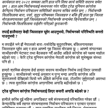
कार्यकाल सन् २०२९ सम्मका लागि हाल पनि विश्व कार्य समिति सदस्य समेत
छन् । हाल आम निर्वाचनलाई मध्यनजर गरेर गठित ट्रेड युनियन कांग्रेस
केन्द्रिय निर्वाचन परिचालन समितिको सदस्य सचिव समेत छन् । निर्वाचनकै
सिलसिलामा बारा, पर्सा, सुदुर पश्चिमका जिल्लाहरु र बाँके हुँदै हाल गृह जिल्ला
मोरङलगायतका पूर्वी जिल्लाहरुको निर्वाचनकै सन्दर्भमा क्रियाशील छन् ।
निर्वाचनकै सिलसिलामा राईसँग गरिएको कुराकानीः
तपाईं हालैमात्र केही जिल्लाहरु घुमेर आउनुभयो, निर्वाचनको परिस्थिति कस्तो
पाउनुभयो ?
म तपाईंले भने झैं नेपालको बारा–पर्सादेखि सुदुरपश्चिम, बाँकेलगायतका
जिल्लाहरु घुमेर आए र हाल आफ्नो गृह जिल्ला मोरङमा छु । आफ्नो संगठनका
साथीहरुसँग भेटघाट तथा बैठकहरु गर्दै आउँदा अहिले कांग्रेस को पक्षमा माहोल
बढेको पाए । फेरि ट्रेड युनियन कांग्रेस नेपाली कांग्रेस को शुभेच्छुक संस्था
पनि हो ।
हाम्रो श्रमिक क्षेत्रमा हेर्दा हाम्रा सदस्य साथीहरु निर्वाच लाई लिएर उत्साही
हुनुहुन्छ । साथीहरुको भनाई अनुसार म पुग्नु भन्दा अगाडि कांग्रेस अलि
सुस्तजस्तो देखिएको थियो भने अहिले कांग्रेस वडा, टोलतिर जुर्मुराएको अवस्था
छ । त्यस मुताविक कांग्रेस अग्रगतिमा अगाडि बढीरहेको छ ।
ट्रेड युनियन कांग्रेस निर्वाचनलाई लिएर कसरी अगाडि बढेको छ ?
हामीले करिब दुई महिना अगाडिबाट सबै संरचनालाई परिचालित गरेका छौं ।
केन्द्रदेखि सबै तहगत संरचनाहरुमा निर्वाचन परिचालन र प्रचार प्रसार