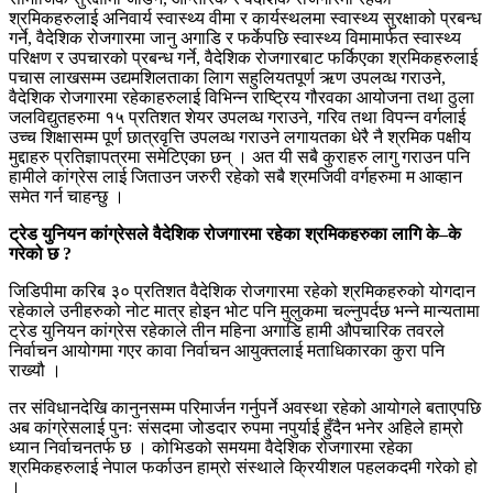
श्रमिकहरुलाई अनिवार्य स्वास्थ्य वीमा र कार्यस्थलमा स्वास्थ्य सुरक्षाको प्रबन्ध
गर्ने, वैदेशिक रोजगारमा जानु अगाडि र फर्केपछि स्वास्थ्य विमामार्फत स्वास्थ्य
परिक्षण र उपचारको प्रबन्ध गर्ने, वैदेशिक रोजगारबाट फर्किएका श्रमिकहरुलाई
पचास लाखसम्म उद्यमशिलताका लािग सहुलियतपूर्ण ऋण उपलव्ध गराउने,
वैदेशिक रोजगारमा रहेकाहरुलाई विभिन्न राष्ट्रिय गौरवका आयोजना तथा ठुला
जलविद्युतहरुमा १५ प्रतिशत शेयर उपलव्ध गराउने, गरिव तथा विपन्न वर्गलाई
उच्च शिक्षासम्म पूर्ण छात्रवृत्ति उपलव्ध गराउने लगायतका धेरै नै श्रमिक पक्षीय
मुद्दाहरु प्रतिज्ञापत्रमा समेटिएका छन् । अत यी सबै कुराहरु लागु गराउन पनि
हामीले कांग्रेस लाई जिताउन जरुरी रहेको सबै श्रमजिवी वर्गहरुमा म आव्हान
समेत गर्न चाहन्छु ।
ट्रेड युनियन कांग्रेसले वैदेशिक रोजगारमा रहेका श्रमिकहरुका लागि के–के
गरेको छ ?
जिडिपीमा करिब ३० प्रतिशत वैदेशिक रोजगारमा रहेको श्रमिकहरुको योगदान
रहेकाले उनीहरुको नोट मात्र होइन भोट पनि मुलुकमा चल्नुपर्दछ भन्ने मान्यतामा
ट्रेड युनियन कांग्रेस रहेकाले तीन महिना अगाडि हामी औपचारिक तवरले
निर्वाचन आयोगमा गएर कावा निर्वाचन आयुक्तलाई मताधिकारका कुरा पनि
राख्यौ ।
तर संविधानदेखि कानुनसम्म परिमार्जन गर्नुपर्ने अवस्था रहेको आयोगले बताएपछि
अब कांग्रेसलाई पुनः संसदमा जोडदार रुपमा नपुर्याई हुँदैन भनेर अहिले हाम्रो
ध्यान निर्वाचनतर्फ छ । कोभिडको समयमा वैदेशिक रोजगारमा रहेका
श्रमिकहरुलाई नेपाल फर्काउन हाम्रो संस्थाले क्रियीशल पहलकदमी गरेको हो
।