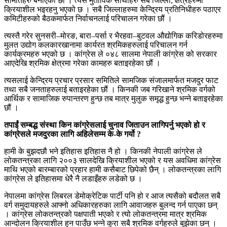
समितिहरु बनाएका छौं । त्यस मुताविक साथीहरु सबै जिल्ला, क्षेत्रहरुमा
क्रियाशील भइरहनु भएको छ । सबै जिल्लाहरुमा केन्द्रिय प्रतिनिधीहरु पठाएर
कमिटीहरुको बैठकमार्फत निर्वाचनलाई परिचालन गरेका छौं ।
त्यस्तै गरेर सुनसरी–मोरङ, बारा–पर्सा र भैरहवा–बुटवल औद्योगिक करिडोरहरुमा
मुलत उद्योग कलकारखानामा कार्यरत श्रमिकहरुलाई परिचालन गर्न
कार्यक्रमहरु भएको छ । कांग्रेस ले ०४८ सालमा नेपाली कांग्रेस को सरकार
आएदेखि श्रमिक क्षेत्रमा गरेका कामहरु बताइरहेका छौं ।
त्यसलाई केन्द्रिय प्रचार प्रसार समितिले सामजिक संजालमार्फत मजदुर फाट
तथा सबै जनताहरुलाई बताइरहेका छौं । किनकी जब गरिखाने श्रमिक वर्गको
आर्थिक र सामाजिक रुपान्तरण हुन्छ तब मात्र मुलुक समृद्ध हुन्छ भन्ने बताइरहेका
छौं ।
तपाईं सम्बद्ध संस्था किन कांग्रेसलाई चुनाव जिताउन लागिपर्नु भएको हो र
कांग्रेसले मजदुरका लागि अहिलेसम्म के-के गर्यो ?
हामी के बुझदछौ भने इतिहास इतिहास नै हो । किनकी नेपाली कांग्रेस ले
लोकतन्त्रका लागि २००३ सालदेखि क्रियाशील भएको र यस अवधिमा कांग्रेस
माथि भएको बारम्बारको प्रहार हामी कसैबाट छिपेको छैन् । लोकतन्त्रका लागि
कांग्रेस ले इतिहासमा धेरै नै लडाइँहरु लडेको छ ।
नेपालमा कांग्रेस लिबरल डेमोक्रेटिक पार्टी पनि हो र आज त्यसैको बदौलत सबै
वर्ग समुदायहरुले आफ्नो अधिकारहरुका लागि आवाजहरु बुलन्द गर्न पाएका छन्
। कांग्रेस लोकतन्त्रको पक्षपाती भएको र त्यो लोकतन्त्रमा मात्र श्रमिक
आन्दोलन क्रियाशील हुन पाउँछ भन्ने कुरा सबै श्रमिक वर्गहरुले बुझेका छन् ।