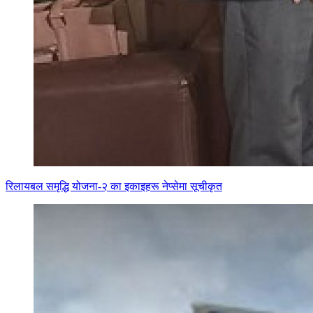
रिलायबल समृद्धि योजना-२ का इकाइहरू नेप्सेमा सूचीकृत