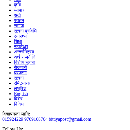
कृषि
व्यापार
अटो
पर्यटन
समाज
सूचना प्रविधि
स्वास्थ्य
शिक्षा
स्टार्टअप
अन्तर्राष्ट्रिय
अर्थ राजनीति
वित्तीय सूचना
रोजगारी
घरजग्गा
सूचना
रेमिट्यान्स
लघुवित्त
English
विशेष
विविध
विज्ञापनका लागि:
015924229
9709168764
bittiyapost@gmail.com
Follow Us: