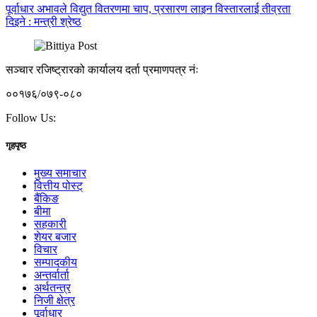
पूर्वाधार अभावले विद्युत वितरणमा चाप, प्रसारण लाइन विस्तारलाई तीव्रता
दिइने : मन्त्री श्रेष्ठ
सञ्चार रजिष्ट्रारको कार्यालय दर्ता प्रमाणपत्र नंः
००१७६/०७९-०८०
Follow Us:
गृहपृष्ठ
मुख्य समाचार
वित्तीय पोस्ट्
बैंकिङ
बीमा
सहकारी
शेयर बजार
विचार
सम्पादकीय
अन्तर्वार्ता
अर्थतन्त्र
निजी क्षेत्र
पूर्वाधार