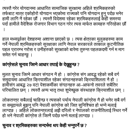
त्यस्तै गरेर योगदानमा आधारित सामाजिक सुरक्षामा अहिले श्रमिकहरुको
तर्फबाट मात्र एकोहोरो योगदान भएकोमा राज्यको पनि योगदान हुनु पर्दछ भनेर
हामी लागि नै रहेका छौं । त्यस्तै विदेशमा रहेका श्रमिकहरुलाई केही समस्या
पर्दा हामीले वैदेशिक रोजगार विभाग गठन गरेर त्यस मार्फत कामहरु गरिरहेका छौं
।
हाल मध्यपूर्वका देशहरुमा अशान्त छाएको छ । त्यस क्षेत्रका मुलुकहरुमा काम
गर्ने नेपाली श्रमिकहरुको सुरक्षाका लागि नेपाल सरकारले तत्काल कुटनीतिक
पहल प्रारम्भ गरोस र उनीहरुको सुरक्षाको बारेमा तुरुन्त पहलकदमी गर्न म माग
समेत गर्न चाहन्छु ।
कांग्रेसले चुनाव जित्ने आधार तपाई के देख्नुहुन्छ ?
मुलत चुनाव जित्ने आधार संगठन नै हो । कांग्रेस संग आवद्ध रहेको सबै वर्ग
समुदायमा आधारित क्रियाशील रहेका संगठनहरुको क्रियाशिलता नै हो ।
हामीसंग आबद्ध २७ वटा पेशाकर्मीका संगठनहरु आ–आफनो तवरले सबैतिर
परिचालित छन् । त्यस्तै अन्य भातृ तथा शुभेच्छुक संस्थाहरु क्रियाशील छन् ।
लोकतन्त्र सबैलाई चाहिन्छ र त्यसको पर्याय नेपाली कांग्रेस नै हो भनेर सबै वर्ग
वा समूदायले बुझनु पनि नेपाली कांग्रेस को जित सुनिश्चित हो भन्ने मलाई
लाग्दछ । अहिले लोकतन्त्रलाई अझै दरिलो र नेपालको राजनीतिलाई स्थिर गर्ने
हो भने नेपाली कांग्रेस ले जित्नै पर्दछ भन्ने मलाई लाग्दछ ।
चुनाव र श्रमिकहरुका सन्दर्भमा थप केही भन्नुपर्ने छ ?