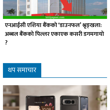
एनआईसी एशिया बैंकको ‘डाउनफल’ श्रृङ्खला:
अब्बल बैंकको पिल्लर एकाएक कसरी डगमगायो
?
थप समाचार