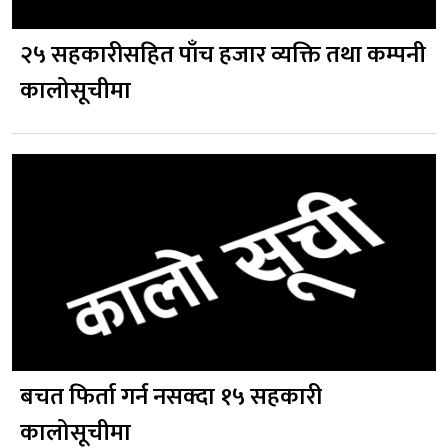
२५ सहकारीसहित पाँच हजार व्यक्ति तथा कम्पनी
कालोसूचीमा
बचत फिर्ता गर्न नसक्दा १५ सहकारी
कालोसूचीमा